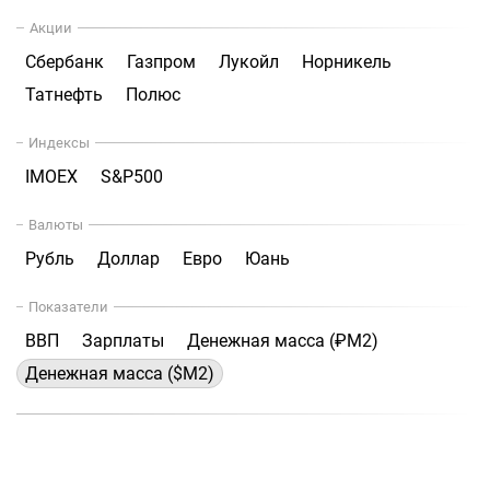
Акции
Сбербанк
Газпром
Лукойл
Норникель
Татнефть
Полюс
Индексы
IMOEX
S&P500
Валюты
Рубль
Доллар
Евро
Юань
Показатели
ВВП
Зарплаты
Денежная масса (₽М2)
Денежная масса ($М2)