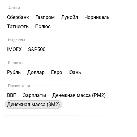
Акции
Сбербанк
Газпром
Лукойл
Норникель
Татнефть
Полюс
Индексы
IMOEX
S&P500
Валюты
Рубль
Доллар
Евро
Юань
Показатели
ВВП
Зарплаты
Денежная масса (₽М2)
Денежная масса ($М2)