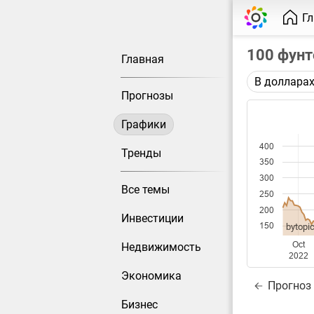
Г
100 фунт
Главная
В доллара
Описание 
Прогнозы
Цена фьюч
Графики
Каждая то
400
Оптимальн
Тренды
350
при измен
300
Все темы
Данные до
250
200
Инвестиции
150
bytopic
Oct
Недвижимость
2022
Экономика
Прогноз
Бизнес