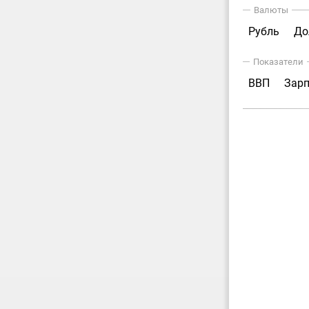
Валюты
Рубль
До
Показатели
ВВП
Зар