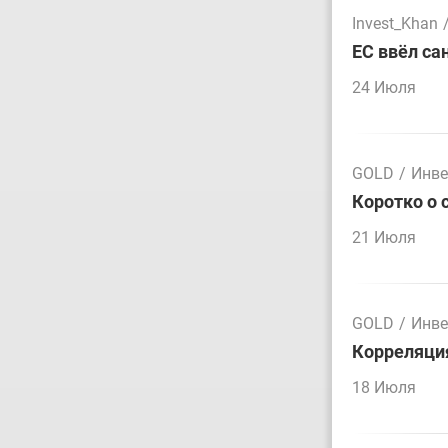
Invest_Khan
ЕС ввёл са
24 Июля
GOLD
/
Инве
Коротко о 
21 Июля
GOLD
/
Инве
Корреляция
18 Июля