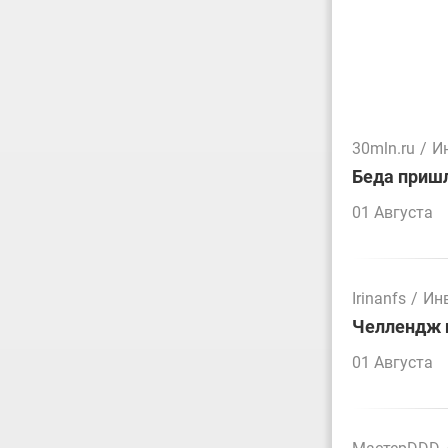
30mln.ru
/
И
Беда пришл
01 Августа
Irinanfs
/
Ин
Челлендж п
01 Августа