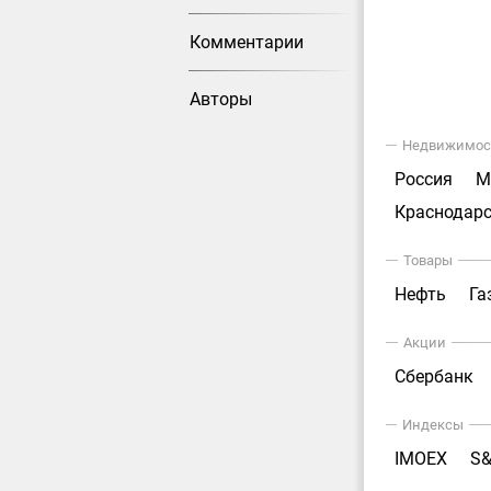
Комментарии
Авторы
Недвижимос
Россия
М
Краснодарс
Товары
Нефть
Га
Акции
Сбербанк
Индексы
IMOEX
S&