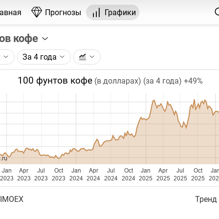
лавная
Прогнозы
Графики
ов кофе
х
За 4 года
графика:
ерса на кофе, торгуемого на ICE.
100 фунтов кофе
(в долларах) (за 4 года)
+49%
чка на графике - цена закрытия дня, недели или месяца.
ый таймфрейм (день, неделя, месяц) подбирается автома
ении глубины графика.
бавляются ежедневно.
.ru
Jan
Apr
Jul
Oct
Jan
Apr
Jul
Oct
Jan
Apr
Jul
Oct
Ja
2023
2023
2023
2023
2024
2024
2024
2024
2025
2025
2025
2025
202
 IMOEX
Тренд 