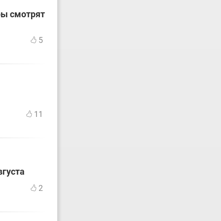
ры смотрят
5
11
вгуста
2