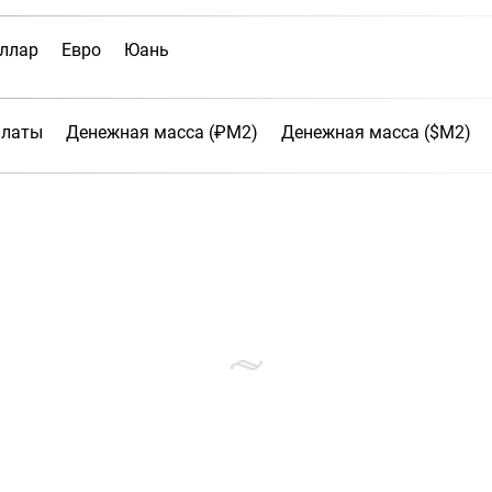
ллар
Евро
Юань
платы
Денежная масса (₽М2)
Денежная масса ($М2)