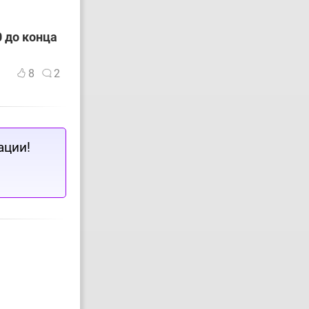
 до конца
8
2
ации!