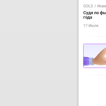
GOLD
/
Инве
Судя по фь
года
17 Июля