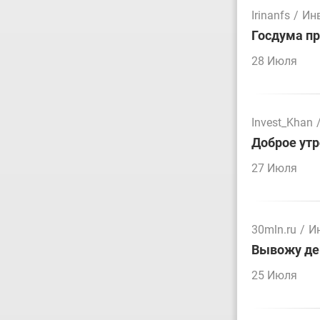
Irinanfs
/
Ин
Госдума пр
28 Июля
Invest_Khan
Доброе утр
27 Июля
30mln.ru
/
И
Вывожу ден
25 Июля