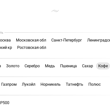
ть
осква
Московская обл
Санкт-Петербург
Ленинградс
кий кр
Ростовская обл
з
Золото
Серебро
Медь
Пшеница
Сахар
Кофе
Газпром
Лукойл
Норникель
Татнефть
Полюс
P500