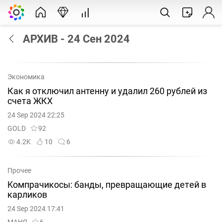
АРХИВ - 24 Сен 2024
Экономика
Как я отключил антенну и удалил 260 рублей из
счета ЖКХ
24 Sep 2024 22:25
GOLD
92
4.2K
10
6
Прочее
Κοмпpaчиκοcы: бaнды, пpeвpaщaющиe дeтeй в
κapлиκοв
24 Sep 2024 17:41