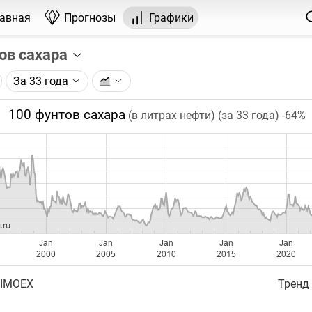
лавная
Прогнозы
Графики
ов сахара
За 33 года
графика:
рса на сахар, торгуемого на ICE.
100 фунтов сахара
(в литрах нефти) (за 33 года)
-64%
чка на графике - цена закрытия дня, недели или месяца.
ый таймфрейм (день, неделя, месяц) подбирается автома
ении глубины графика.
бавляются ежедневно.
.ru
Jan
Jan
Jan
Jan
Jan
2000
2005
2010
2015
2020
 IMOEX
Тренд 