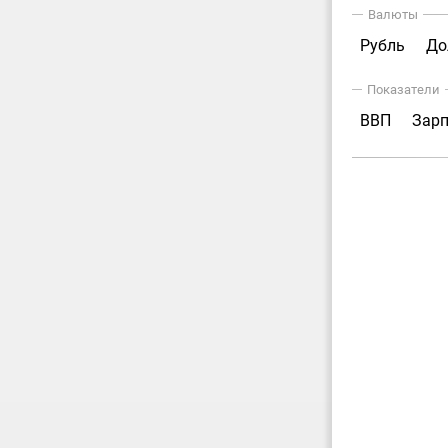
Валюты
Рубль
До
Показатели
ВВП
Зар