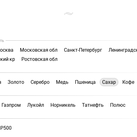
ть
осква
Московская обл
Санкт-Петербург
Ленинградс
кий кр
Ростовская обл
з
Золото
Серебро
Медь
Пшеница
Сахар
Кофе
Газпром
Лукойл
Норникель
Татнефть
Полюс
P500