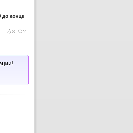
 до конца
8
2
ации!