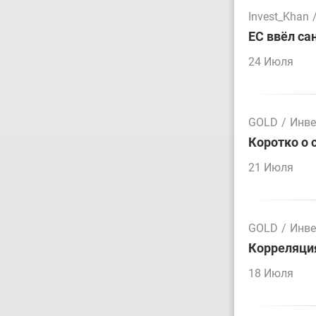
Invest_Khan
ЕС ввёл са
24 Июля
GOLD
/
Инве
Коротко о 
21 Июля
GOLD
/
Инве
Корреляция
18 Июля