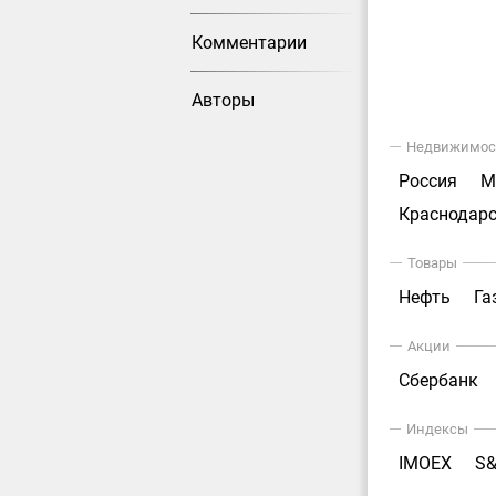
Комментарии
Авторы
Недвижимос
Россия
М
Краснодарс
Товары
Нефть
Га
Акции
Сбербанк
Индексы
IMOEX
S&