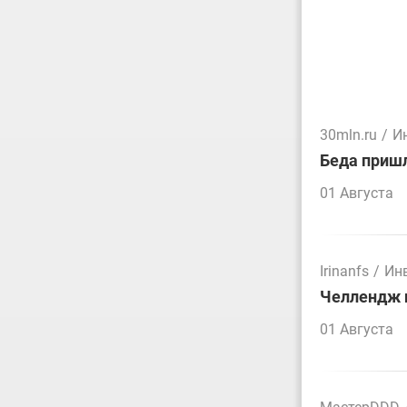
30mln.ru
/
И
Беда пришл
01 Августа
Irinanfs
/
Ин
Челлендж п
01 Августа