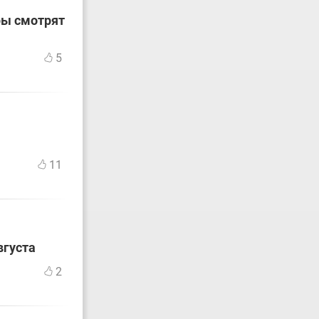
ры смотрят
5
11
вгуста
2