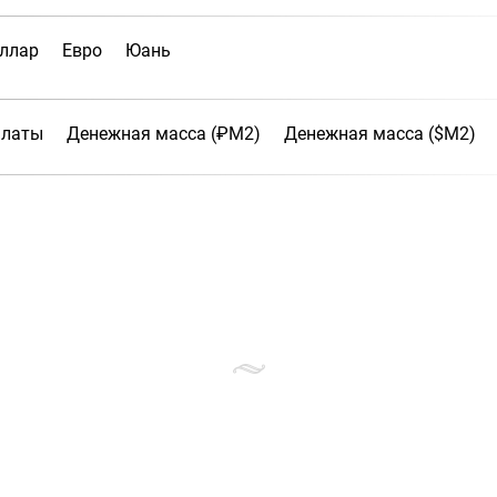
ллар
Евро
Юань
платы
Денежная масса (₽М2)
Денежная масса ($М2)