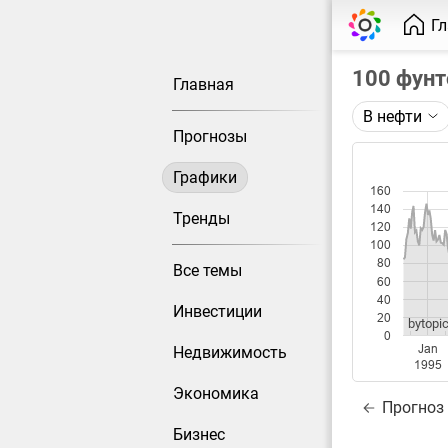
Г
100 фунт
Главная
В нефти
Описание 
Прогнозы
Цена фьюче
Графики
160
Каждая то
140
Оптимальн
Тренды
120
при измен
100
80
Все темы
Данные до
60
40
Инвестиции
20
bytopic
0
Jan
Недвижимость
1995
Экономика
Прогноз
Бизнес