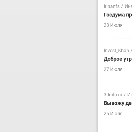
Irinanfs
/
Ин
Госдума пр
28 Июля
Invest_Khan
Доброе утр
27 Июля
30mln.ru
/
И
Вывожу ден
25 Июля