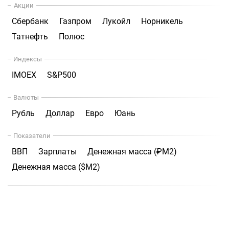
Акции
Сбербанк
Газпром
Лукойл
Норникель
Татнефть
Полюс
Индексы
IMOEX
S&P500
Валюты
Рубль
Доллар
Евро
Юань
Показатели
ВВП
Зарплаты
Денежная масса (₽М2)
Денежная масса ($М2)