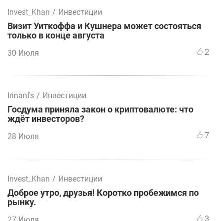
Invest_Khan
/
Инвестиции
Визит Уиткоффа и Кушнера может состояться
только в конце августа
2
30 Июля
Irinanfs
/
Инвестиции
Госдума приняла закон о криптовалюте: что
ждёт инвесторов?
7
28 Июля
Invest_Khan
/
Инвестиции
Доброе утро, друзья! Коротко пробежимся по
рынку.
3
27 Июля