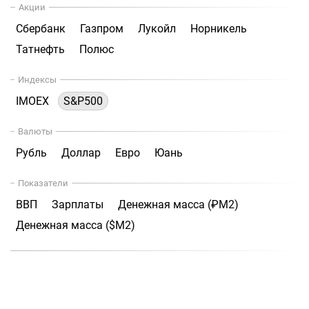
Акции
Сбербанк
Газпром
Лукойл
Норникель
Татнефть
Полюс
Индексы
IMOEX
S&P500
Валюты
Рубль
Доллар
Евро
Юань
Показатели
ВВП
Зарплаты
Денежная масса (₽М2)
Денежная масса ($М2)