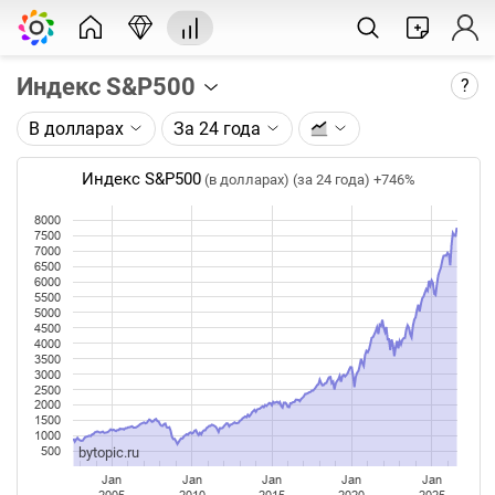
Индекс S&P500
?
В долларах
За 24 года
Описание графика:
Индекс S&P500 по данным компании Standard &
Индекс S&P500
(в долларах) (за 24 года)
+746%
Poor’s.
8000
7500
Каждая точка на графике - цена закрытия дня,
7000
недели или месяца. Оптимальный таймфрейм
6500
(день, неделя, месяц) подбирается автоматически
6000
5500
при изменении глубины графика.
5000
4500
4000
Данные добавляются ежедневно.
3500
3000
2500
2000
1500
1000
bytopic.ru
500
Jan
Jan
Jan
Jan
Jan