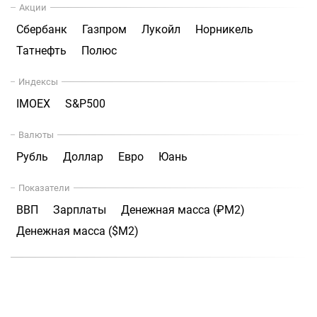
Акции
Сбербанк
Газпром
Лукойл
Норникель
Татнефть
Полюс
Индексы
IMOEX
S&P500
Валюты
Рубль
Доллар
Евро
Юань
Показатели
ВВП
Зарплаты
Денежная масса (₽М2)
Денежная масса ($М2)