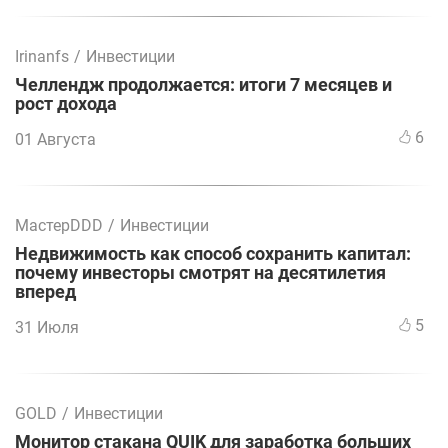
Irinanfs
/
Инвестиции
Челлендж продолжается: итоги 7 месяцев и
рост дохода
6
01 Августа
МастерDDD
/
Инвестиции
Недвижимость как способ сохранить капитал:
почему инвесторы смотрят на десятилетия
вперед
5
31 Июля
GOLD
/
Инвестиции
Монитор стакана QUIK для заработка больших