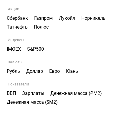
Акции
Сбербанк
Газпром
Лукойл
Норникель
Татнефть
Полюс
Индексы
IMOEX
S&P500
Валюты
Рубль
Доллар
Евро
Юань
Показатели
ВВП
Зарплаты
Денежная масса (₽М2)
Денежная масса ($М2)