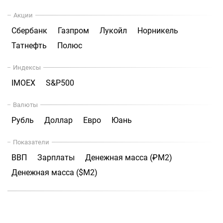
Акции
Сбербанк
Газпром
Лукойл
Норникель
Татнефть
Полюс
Индексы
IMOEX
S&P500
Валюты
Рубль
Доллар
Евро
Юань
Показатели
ВВП
Зарплаты
Денежная масса (₽М2)
Денежная масса ($М2)