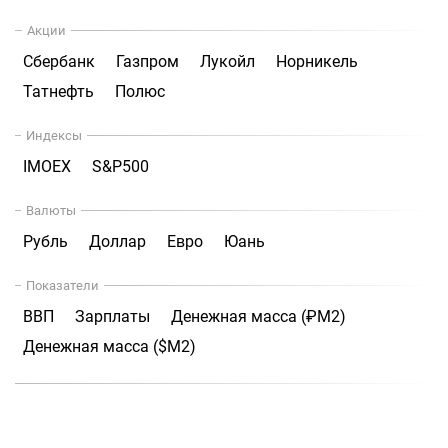
Акции
Сбербанк
Газпром
Лукойл
Норникель
Татнефть
Полюс
Индексы
IMOEX
S&P500
Валюты
Рубль
Доллар
Евро
Юань
Показатели
ВВП
Зарплаты
Денежная масса (₽М2)
Денежная масса ($М2)