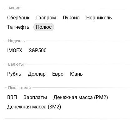
Акции
Сбербанк
Газпром
Лукойл
Норникель
Татнефть
Полюс
Индексы
IMOEX
S&P500
Валюты
Рубль
Доллар
Евро
Юань
Показатели
ВВП
Зарплаты
Денежная масса (₽М2)
Денежная масса ($М2)