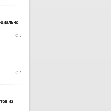
оциально
3
4
тов из