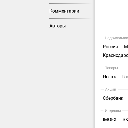
Комментарии
Авторы
Недвижимос
Россия
М
Краснодарс
Товары
Нефть
Га
Акции
Сбербанк
Индексы
IMOEX
S&