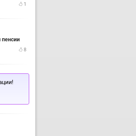
1
й пенсии
8
ации!