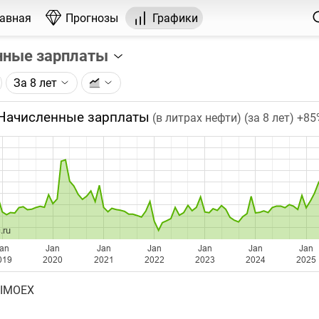
лавная
Прогнозы
Графики
нные зарплаты
За 8 лет
графика:
ячная номинальная начисленная заработная плата (ФОТ)
Начисленные зарплаты
(в литрах нефти) (за 8 лет)
+85
в в целом по экономике по данным Росстата.
чка на графике - среднее значение за месяц. Таймфрейм (м
при изменении глубины графика.
бавляются ежемесячно после официальной публикации Ро
.ru
an
Jan
Jan
Jan
Jan
Jan
Jan
019
2020
2021
2022
2023
2024
2025
 IMOEX