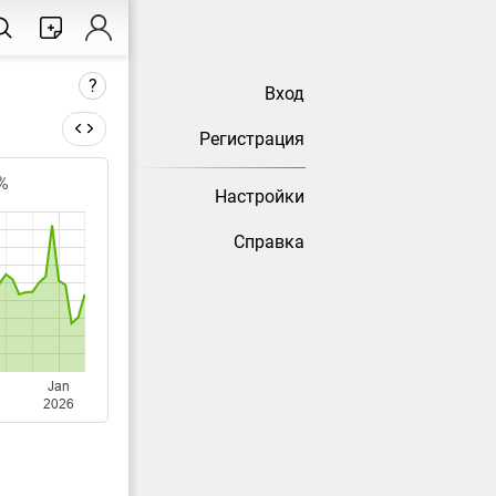
?
Вход
Регистрация
%
Настройки
есяц) не
Справка
сстатом.
Jan
2026