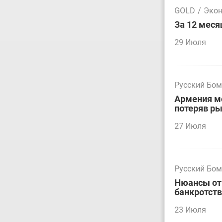
GOLD
/
Эко
За 12 меся
29 Июля
Русский Бо
Армения мо
потеряв р
27 Июля
Русский Бо
Нюансы отм
банкротст
23 Июля