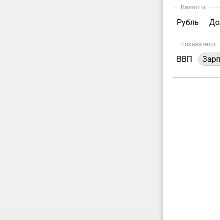
Валюты
Рубль
До
Показатели
ВВП
Зар