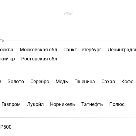
ть
осква
Московская обл
Санкт-Петербург
Ленинградс
кий кр
Ростовская обл
з
Золото
Серебро
Медь
Пшеница
Сахар
Кофе
Газпром
Лукойл
Норникель
Татнефть
Полюс
P500