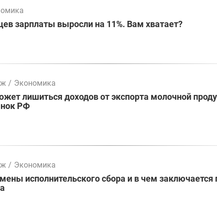
номика
цев зарплаты выросли на 11%. Вам хватает?
мж
/
Экономика
жет лишиться доходов от экспорта молочной проду
ынок РФ
мж
/
Экономика
ены исполнительского сбора и в чем заключается 
ва