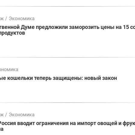
мж
/
Экономика
твенной Думе предложили заморозить цены на 15 с
продуктов
ономика
ые кошельки теперь защищены: новый закон
мж
/
Экономика
Россия вводит ограничения на импорт овощей и фрук
на