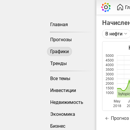
Г
Начисле
Главная
В нефти
Описание 
Прогнозы
Среднемес
работнико
Графики
5000
4500
Каждая то
Тренды
4000
меняется 
3500
3000
Все темы
2500
Данные до
2000
1500
Инвестиции
1000
bytopic
May
J
Недвижимость
2018
2
Экономика
Прогноз
Бизнес