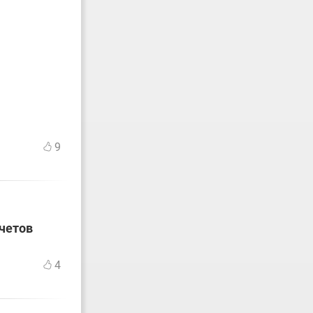
9
счетов
4