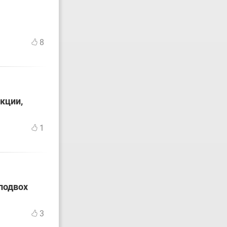
8
кции,
1
подвох
3