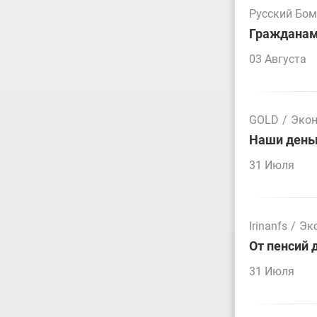
Русский Бо
Гражданам 
03 Августа
GOLD
/
Эко
Наши деньг
31 Июля
Irinanfs
/
Эк
От пенсий 
31 Июля