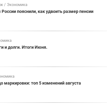
мж
/
Экономика
России пояснили, как удвоить размер пенсии
номика
и и долги. Итоги Июня.
ономика
до маркировки: топ 5 изменений августа