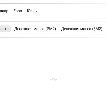
ллар
Евро
Юань
платы
Денежная масса (₽М2)
Денежная масса ($М2)