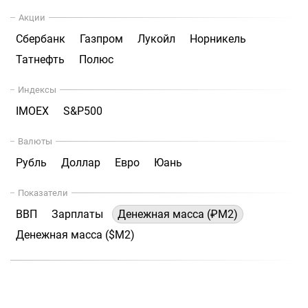
Акции
Сбербанк
Газпром
Лукойл
Норникель
Татнефть
Полюс
Индексы
IMOEX
S&P500
Валюты
Рубль
Доллар
Евро
Юань
Показатели
ВВП
Зарплаты
Денежная масса (₽М2)
Денежная масса ($М2)