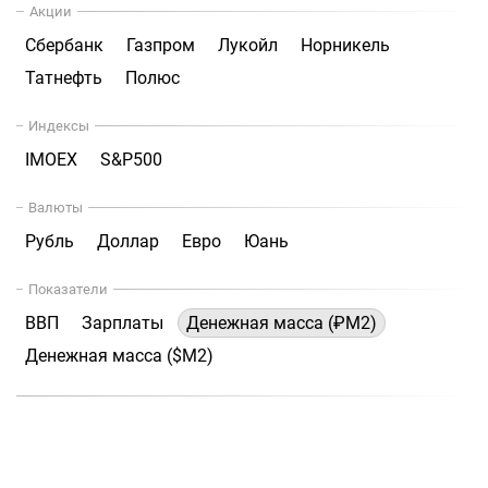
Акции
Сбербанк
Газпром
Лукойл
Норникель
Татнефть
Полюс
Индексы
IMOEX
S&P500
Валюты
Рубль
Доллар
Евро
Юань
Показатели
ВВП
Зарплаты
Денежная масса (₽М2)
Денежная масса ($М2)