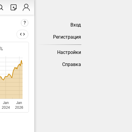
?
Вход
Регистрация
3%
Настройки
 меняется
Справка
исла
ение М2 за
месяца.
Jan
Jan
2024
2026