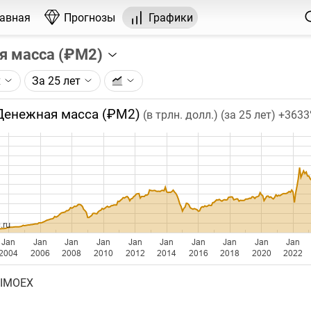
лавная
Прогнозы
Графики
я масса (₽М2)
х
За 25 лет
графика:
масса (агрегат М2) по данным ЦБ РФ.
Денежная масса (₽М2)
(в трлн. долл.) (за 25 лет)
+363
чка на графике - значение за месяц. Таймфрейм (месяц) не
ении глубины графика.
 за предыдущий месяц (по данным ЦБ) добавляется 6-11 ч
о месяца. Точность оценки - более 99%. Официальное знач
й месяц вводится в последний рабочий день следующего 
.ru
Jan
Jan
Jan
Jan
Jan
Jan
Jan
Jan
Jan
Jan
2004
2006
2008
2010
2012
2014
2016
2018
2020
2022
 IMOEX