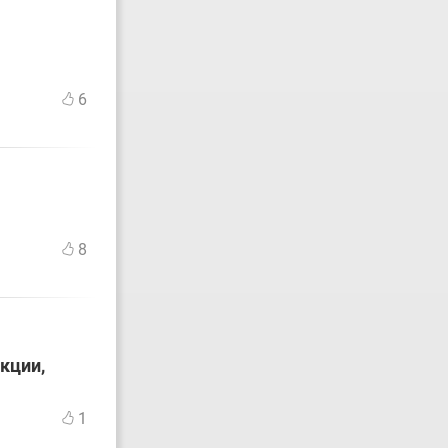
6
8
кции,
1