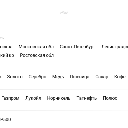
ть
осква
Московская обл
Санкт-Петербург
Ленинградс
кий кр
Ростовская обл
з
Золото
Серебро
Медь
Пшеница
Сахар
Кофе
Газпром
Лукойл
Норникель
Татнефть
Полюс
P500