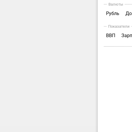
Валюты
Рубль
До
Показатели
ВВП
Зар