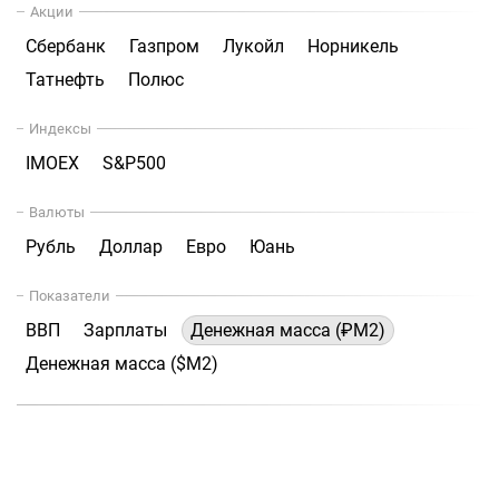
Акции
Сбербанк
Газпром
Лукойл
Норникель
Татнефть
Полюс
Индексы
IMOEX
S&P500
Валюты
Рубль
Доллар
Евро
Юань
Показатели
ВВП
Зарплаты
Денежная масса (₽М2)
Денежная масса ($М2)