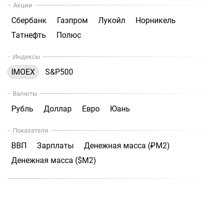
Акции
Сбербанк
Газпром
Лукойл
Норникель
Татнефть
Полюс
Индексы
IMOEX
S&P500
Валюты
Рубль
Доллар
Евро
Юань
Показатели
ВВП
Зарплаты
Денежная масса (₽М2)
Денежная масса ($М2)