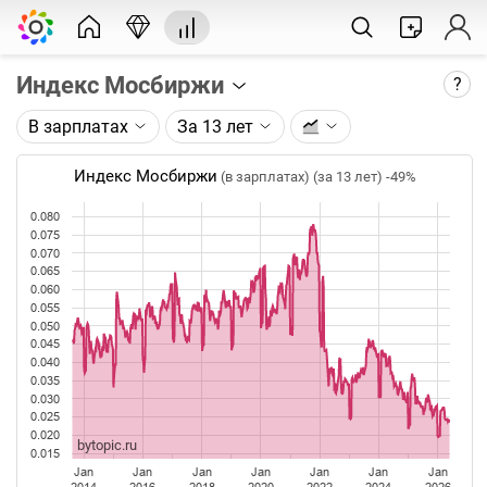
Индекс Мосбиржи
?
В зарплатах
За 13 лет
Описание графика:
Индекс Московской биржи (IMOEX) по данным
Индекс Мосбиржи
(в зарплатах) (за 13 лет)
-49%
Московской биржи.
0.080
Каждая точка на графике - цена закрытия дня,
0.075
0.070
недели или месяца. Оптимальный таймфрейм
0.065
(день, неделя, месяц) подбирается автоматически
0.060
при изменении глубины графика.
0.055
0.050
Данные добавляются ежедневно.
0.045
0.040
0.035
0.030
0.025
0.020
bytopic.ru
0.015
Jan
Jan
Jan
Jan
Jan
Jan
Jan