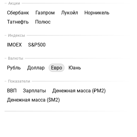
Акции
Сбербанк
Газпром
Лукойл
Норникель
Татнефть
Полюс
Индексы
IMOEX
S&P500
Валюты
Рубль
Доллар
Евро
Юань
Показатели
ВВП
Зарплаты
Денежная масса (₽М2)
Денежная масса ($М2)