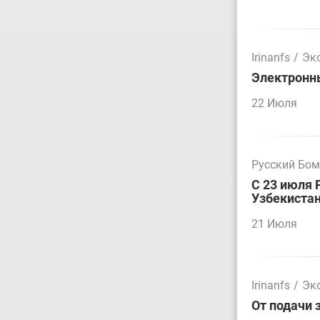
Irinanfs
/
Эк
Электронн
22 Июля
Русский Бо
С 23 июля 
Узбекиста
21 Июля
Irinanfs
/
Эк
От подачи 