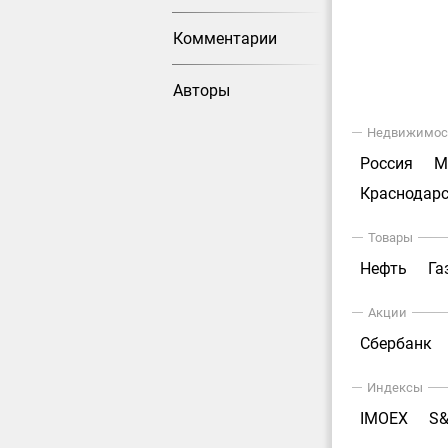
Комментарии
Авторы
Недвижимос
Россия
М
Краснодарс
Товары
Нефть
Га
Акции
Сбербанк
Индексы
IMOEX
S&