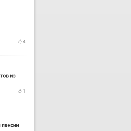
4
тов из
1
й пенсии