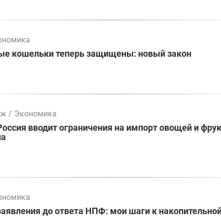
ономика
ые кошельки теперь защищены: новый закон
мж
/
Экономика
Россия вводит ограничения на импорт овощей и фрук
на
ономика
заявления до ответа НПФ: мои шаги к накопительно