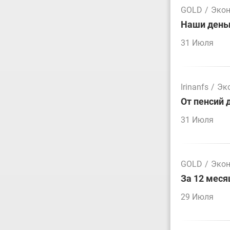
GOLD
/
Эко
Наши деньг
31 Июля
Irinanfs
/
Эк
От пенсий 
31 Июля
GOLD
/
Эко
За 12 меся
29 Июля