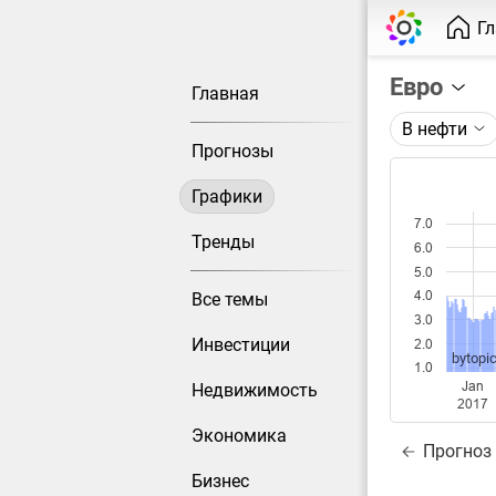
Г
Евро
Главная
В нефти
Описание 
Прогнозы
Цена евро
Графики
Каждая то
7.0
Оптимальн
Тренды
6.0
при измен
5.0
4.0
Все темы
Данные до
3.0
Инвестиции
2.0
bytopic
1.0
Jan
Недвижимость
2017
Экономика
Прогноз
Бизнес