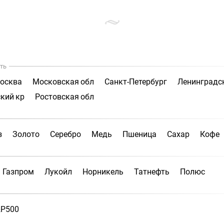
ть
осква
Московская обл
Санкт-Петербург
Ленинградс
кий кр
Ростовская обл
з
Золото
Серебро
Медь
Пшеница
Сахар
Кофе
Газпром
Лукойл
Норникель
Татнефть
Полюс
P500