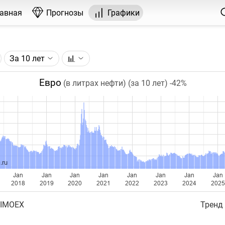
лавная
Прогнозы
Графики
За 10 лет
графика:
, торгуемого на FOREX.
Евро
(в литрах нефти) (за 10 лет)
-42%
чка на графике - цена закрытия дня, недели или месяца.
ый таймфрейм (день, неделя, месяц) подбирается автома
ении глубины графика.
бавляются ежедневно.
.ru
Jan
Jan
Jan
Jan
Jan
Jan
Jan
Jan
2018
2019
2020
2021
2022
2023
2024
2025
 IMOEX
Тренд 