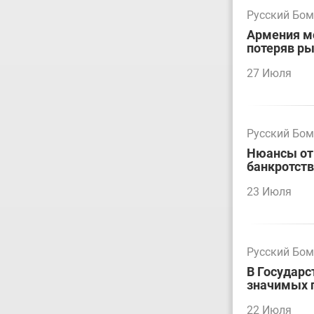
Русский Бо
Армения мо
потеряв р
27 Июля
Русский Бо
Нюансы отм
банкротст
23 Июля
Русский Бо
В Государс
значимых 
22 Июля