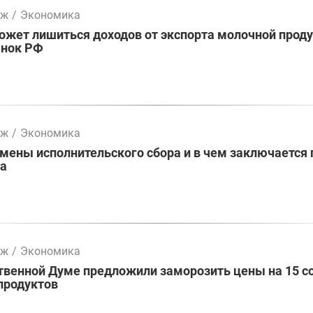
мж
/
Экономика
жет лишиться доходов от экспорта молочной проду
ынок РФ
мж
/
Экономика
ены исполнительского сбора и в чем заключается 
ва
мж
/
Экономика
твенной Думе предложили заморозить цены на 15 с
продуктов