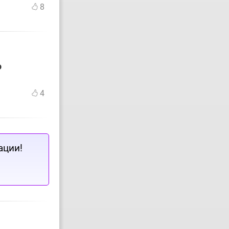
8
о
4
ации!