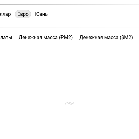
ллар
Евро
Юань
платы
Денежная масса (₽М2)
Денежная масса ($М2)