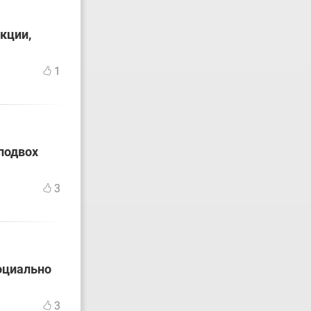
кции,
1
подвох
3
оциально
3