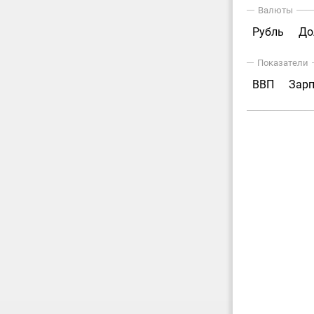
Валюты
Рубль
До
Показатели
ВВП
Зар