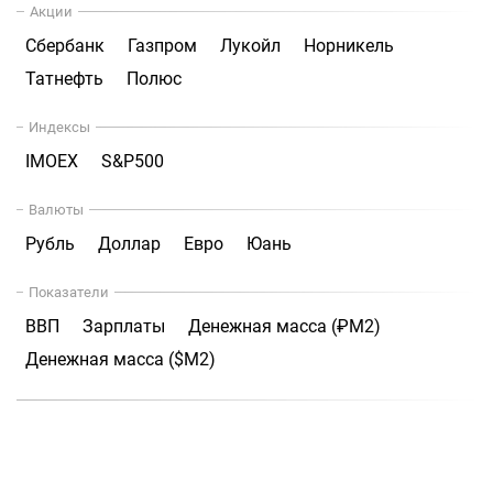
Акции
Сбербанк
Газпром
Лукойл
Норникель
Татнефть
Полюс
Индексы
IMOEX
S&P500
Валюты
Рубль
Доллар
Евро
Юань
Показатели
ВВП
Зарплаты
Денежная масса (₽М2)
Денежная масса ($М2)