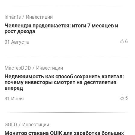
Irinanfs
/
Инвестиции
Челлендж продолжается: итоги 7 месяцев и
рост дохода
6
01 Августа
МастерDDD
/
Инвестиции
Недвижимость как способ сохранить капитал:
почему инвесторы смотрят на десятилетия
вперед
5
31 Июля
GOLD
/
Инвестиции
Монитор стакана QUIK для заработка больших