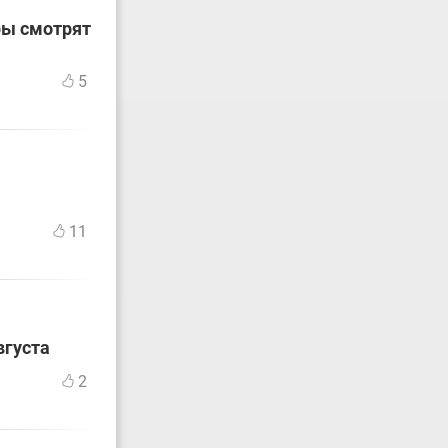
ры смотрят
5
11
вгуста
2