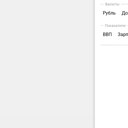
Валюты
Рубль
До
Показатели
ВВП
Зар