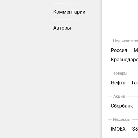
Комментарии
Авторы
Недвижимос
Россия
М
Краснодарс
Товары
Нефть
Га
Акции
Сбербанк
Индексы
IMOEX
S&