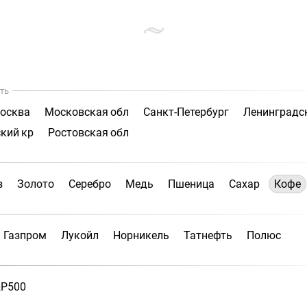
ть
осква
Московская обл
Санкт-Петербург
Ленинградс
кий кр
Ростовская обл
з
Золото
Серебро
Медь
Пшеница
Сахар
Кофе
Газпром
Лукойл
Норникель
Татнефть
Полюс
P500