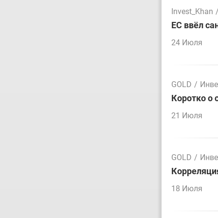
Invest_Khan
ЕС ввёл са
24 Июля
GOLD
/
Инве
Коротко о 
21 Июля
GOLD
/
Инве
Корреляция
18 Июля