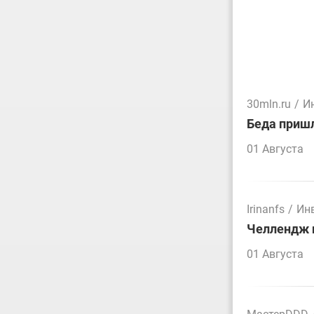
30mln.ru
/
И
Беда пришл
01 Августа
Irinanfs
/
Ин
Челлендж п
01 Августа