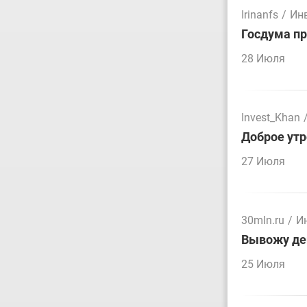
Irinanfs
/
Ин
Госдума пр
28 Июля
Invest_Khan
Доброе утр
27 Июля
30mln.ru
/
И
Вывожу ден
25 Июля