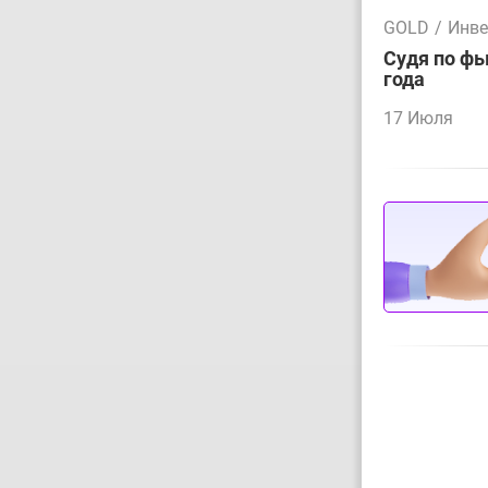
GOLD
/
Инве
Судя по фь
года
17 Июля