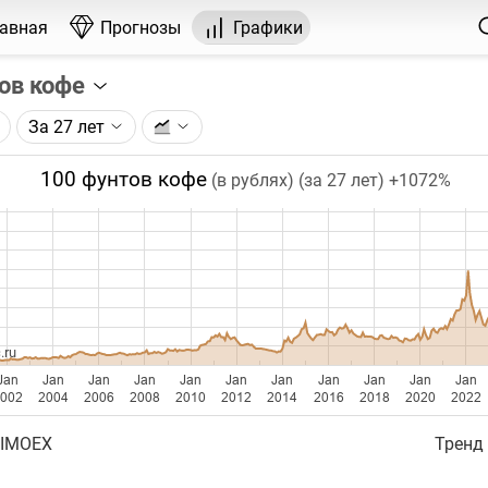
лавная
Прогнозы
Графики
ов кофе
За 27 лет
графика:
ерса на кофе, торгуемого на ICE.
100 фунтов кофе
(в рублях) (за 27 лет)
+1072%
чка на графике - цена закрытия дня, недели или месяца.
ый таймфрейм (день, неделя, месяц) подбирается автома
ении глубины графика.
бавляются ежедневно.
.ru
Jan
Jan
Jan
Jan
Jan
Jan
Jan
Jan
Jan
Jan
Jan
002
2004
2006
2008
2010
2012
2014
2016
2018
2020
2022
 IMOEX
Тренд 