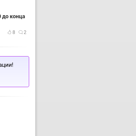
 до конца
8
2
ации!