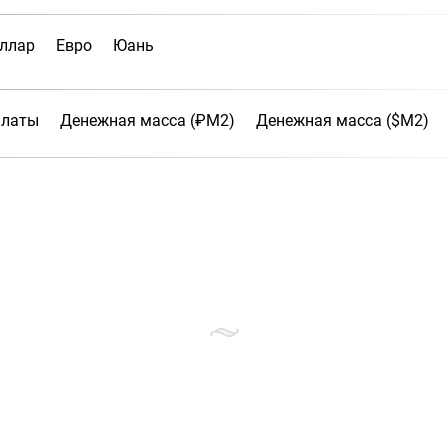
ллар
Евро
Юань
платы
Денежная масса (₽М2)
Денежная масса ($М2)