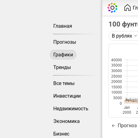
Г
100 фунт
Главная
В рублях
Описание 
Прогнозы
Цена фьюч
Графики
Каждая то
40000
35000
Оптимальн
Тренды
30000
при измен
25000
20000
Все темы
Данные до
15000
10000
Инвестиции
5000
bytopic
0
Jan
Недвижимость
2000
2
Экономика
Прогноз
Бизнес