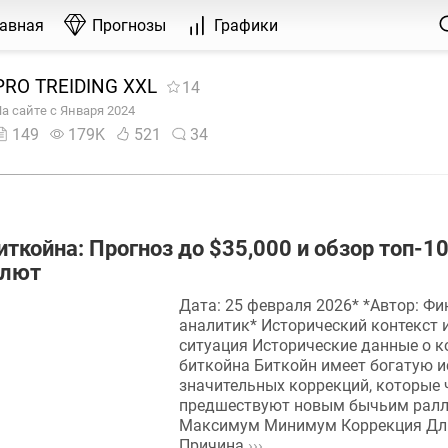
лавная
Прогнозы
Графики
PRO TREIDING XXL
14
а сайте с Января 2024
149
179K
521
34
иткойна: Прогноз до $35,000 и обзор топ-1
алют
Дата: 25 февраля 2026* *Автор: Ф
аналитик* Исторический контекст 
ситуация Исторические данные о к
биткойна Биткойн имеет богатую 
значительных коррекций, которые 
предшествуют новым бычьим ралл
Максимум Минимум Коррекция Дл
Причина
›››