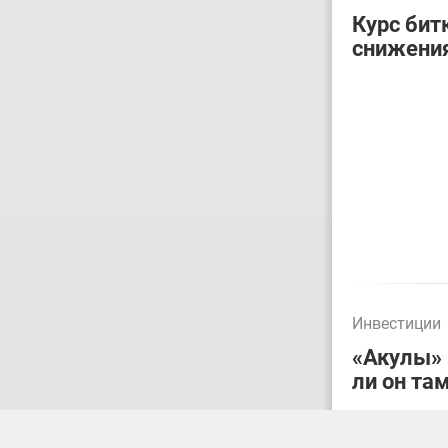
Курс бит
снижения
Инвестиции
«Акулы» 
ли он та