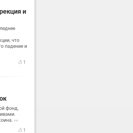
рекция и
следнее
кции, что
то падение и
1
ок
ой фонд,
тивами.
коина.
›››
1