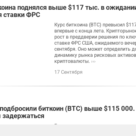
коина поднялся выше $117 тыс. в ожидани
 ставки ФРС
Курс биткоина (BTC) превысил $117
впервые с конца лета. Крипторыно
рост в преддверии решения по клю
ставке ФРС США, ожидаемого вече
сентября. Оно может определить 
динамику рынка рисковых активов
криптовалюты.
›››
17 Сентября
подбросили биткоин (BTC) выше $115 000
м задержаться
Группа крупных инвесторов, извес
«акулы», приобрела 65 000 BTC все