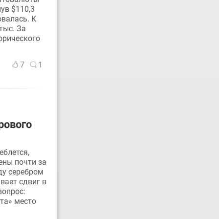
нув $110,3
овалась. К
тыс. За
торического
7
1
рового
еблется,
ены почти за
ду серебром
вает сдвиг в
вопрос:
ота» место