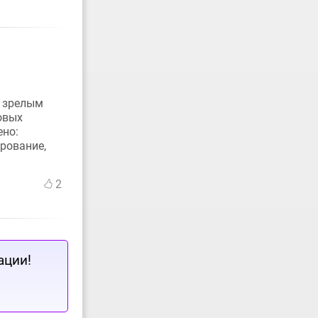
л зрелым
овых
ено:
рование,
2
ации!