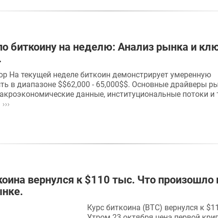
по биткоину на неделю: Анализ рынка и к
.
ор На текущей неделе биткоин демонстрирует умеренную
ть в диапазоне $$62,000 - 65,000$$. Основные драйверы р
кроэкономические данные, институциональные потоки и 
.
›››
коина вернулся к $110 тыс. Что произошло 
нке.
Курс биткоина (BTC) вернулся к $1
Утром 23 октября цена первой кр