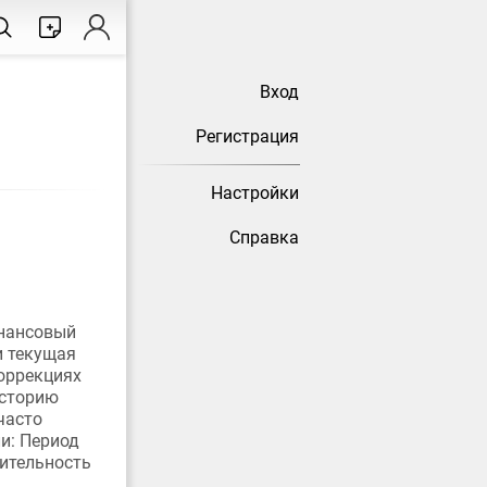
Вход
Регистрация
Настройки
Справка
0
инансовый
и текущая
оррекциях
историю
часто
и: Период
ительность