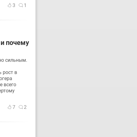
3
1
 и почему
но сильным.
 рост в
огера
е всего
ертому
7
2