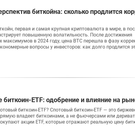
ерспектив биткойна: сколько продлится кор
ткойн, первая и самая крупная криптовалюта в мире, в по
стрирует повышенную волатильность. После достижения
х максимумов в 2024 году, цена BTC перешла в фазу корре
кономерные вопросы у инвесторов: как долго продлится э
 биткоин-ETF: одобрение и влияние на рын
потовый биткоин-ETF? Спотовый биткоин-ETF — это биржев
рямую владеет биткоинами, а не фьючерсами или дерива
окупают акции ETF, которые отражают реальную цену бит