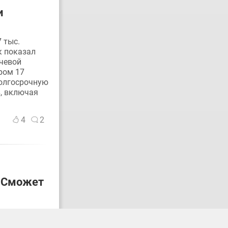
и
 тыс.
к показал
чевой
ром 17
долгосрочную
, включая
4
2
. Сможет
тных как
го за