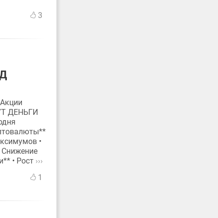
3
ОД
 Акции
УТ ДЕНЬГИ
одня
иптовалюты**
аксимумов •
• Снижение
** • Рост
›››
1