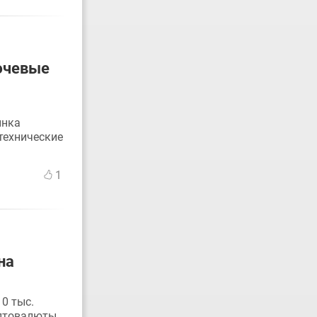
лючевые
ынка
технические
1
на
10 тыс.
иптовалюты