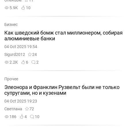
OneRuble
11
5.9K
10
Бизнес
Как шведский бомж стал миллионером, собирая
алюминиевые банки
04 Oct 2025 19:54
Sigurd2012
24
2.2K
6
2
Прочее
Элеонора и Франклин Рузвельт были не только
супругами, но и кузенами
04 Oct 2025 19:23
Светлана
72
186
4
10