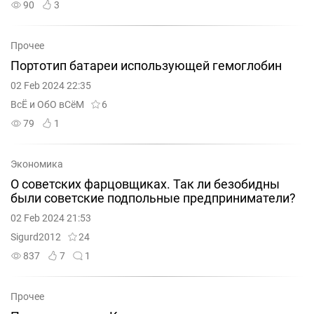
90
3
Прочее
Портотип батареи использующей гемоглобин
02 Feb 2024 22:35
ВсЁ и ОбО вСёМ
6
79
1
Экономика
О советских фарцовщиках. Так ли безобидны
были советские подпольные предприниматели?
02 Feb 2024 21:53
Sigurd2012
24
837
7
1
Прочее