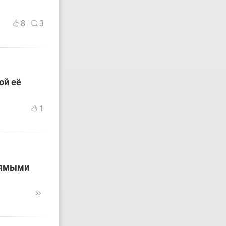
8
3
ой её
1
рямыми