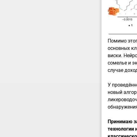
Помимо этог
основных кл
виски. Нейро
сомелье и э
случае доход
У проведённ
новый алгор
ликероводоч
обнаружения
Принимаю за
технологии 
классическо