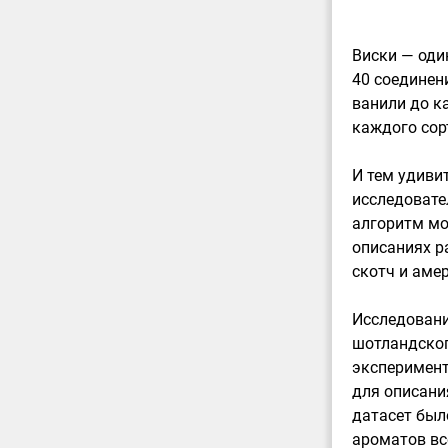
Виски — оди
40 соединен
ванили до к
каждого сор
И тем удиви
исследовате
алгоритм мо
описаниях р
скотч и аме
Исследовани
шотландског
эксперимент
для описания
датасет был
ароматов все