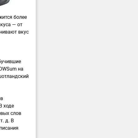
жится более
куса — от
енивают вкус
обучившие
 OWSum на
 шотландский
ов
В ходе
евых слов
. д. В
описания