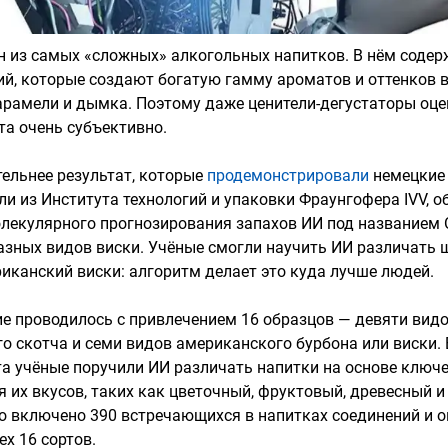
н из самых «сложных» алкогольных напитков. В нём содер
ий, которые создают богатую гамму ароматов и оттенков в
арамели и дымка. Поэтому даже ценители-дегустаторы оц
та очень субъективно.
тельнее результат, которые
продемонстрировали
немецкие
ли из Института технологий и упаковки Фраунгофера IVV, 
лекулярного прогнозирования запахов ИИ под названием
азных видов виски. Учёные смогли научить ИИ различать
риканский виски: алгоритм делает это куда лучше людей.
е проводилось с привлечением 16 образцов — девяти вид
о скотча и семи видов американского бурбона или виски. 
а учёные поручили ИИ различать напитки на основе ключ
 их вкусов, таких как цветочный, фруктовый, древесный и т
о включено 390 встречающихся в напитках соединений и 
х 16 сортов.