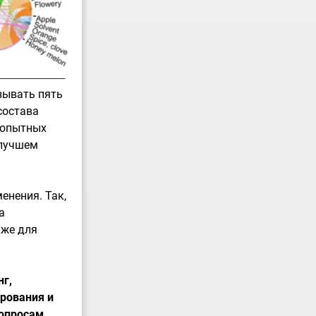
зывать пять
состава
У опытных
 лучшем
енения. Так,
а
кже для
нг,
ирования и
вопросам