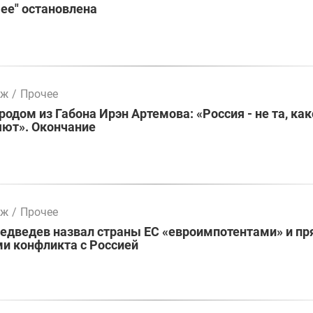
ее" остановлена
мж
/
Прочее
родом из Габона Ирэн Артемова: «Россия - не та, как
яют». Окончание
мж
/
Прочее
едведев назвал страны ЕС «евроимпотентами» и п
и конфликта с Россией