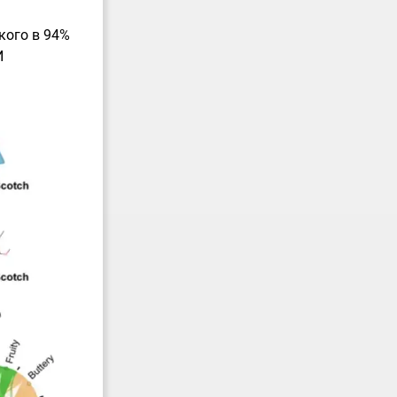
кого в 94%
И