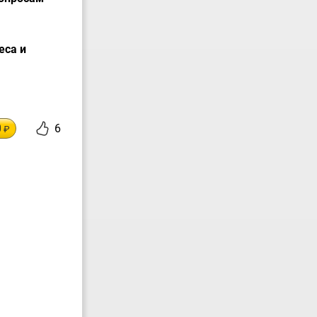
еса и
0
6
₽