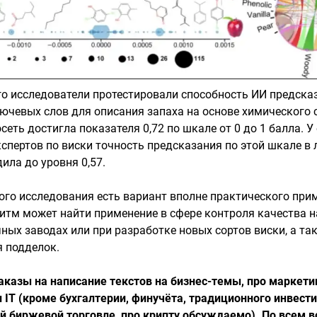
о исследователи протестировали способность ИИ предска
ючевых слов для описания запаха на основе химического 
сеть достигла показателя 0,72 по шкале от 0 до 1 балла. 
кспертов по виски точность предсказания по этой шкале в
ила до уровня 0,57.
ого исследования есть вариант вполне практического прим
итм может найти применение в сфере контроля качества н
ных заводах или при разработке новых сортов виски, а та
 подделок.
казы на написание текстов на бизнес-темы, про маркети
и IT (кроме бухгалтерии, финучёта, традиционного инвест
й биржевой торговле, про крипту обсуждаемо). По всем 