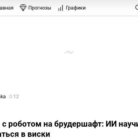
лавная
Прогнозы
Графики
hka
12
 с роботом на брудершафт: ИИ науч
ться в виски