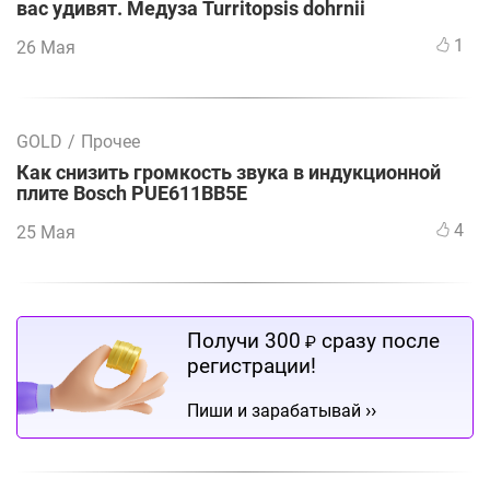
вас удивят. Медуза Turritopsis dohrnii
1
26 Мая
GOLD
/
Прочее
Как снизить громкость звука в индукционной
плите Bosch PUE611BB5E
4
25 Мая
Получи 300
сразу после
₽
регистрации!
››
Пиши и зарабатывай