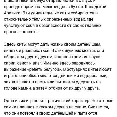
В июле тысячи белух отправляются в отпуск и
проводят время на мелководье в бухтах Канадской
Арктики. Эти удивительные киты собираются в
относительно тёплых опресненных водах, где
чувствуют себя в безопасности от своих главных
врагов — косаток.
Здесь киты могут дать жизнь своим детёнышам,
линять и развлекаться. В этих шумных местах они
общаются друг с другом, издавая громкие звуки:
скрип, свист и визг. Именно здесь зародилось
выражение «реветь белугой». В эстуариях киты любят
играть: они обматываются длинными водорослями,
захватывают в пасть или пытаются удержать на
голове камни, а затем отбирают их друг у друга.
Одна из их игр носит трагический характер. Некоторые
самки плавают с куском дерева на спине. Считается,
что они потеряли своих детёнышей и пытаются