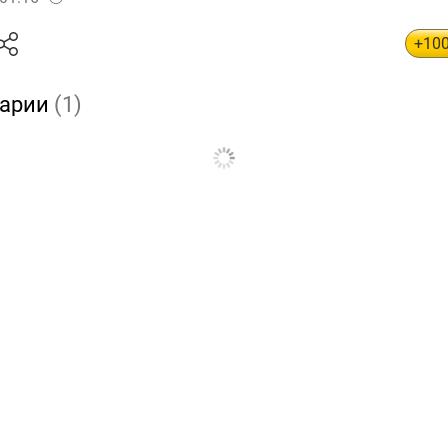
+10
арии
(1)