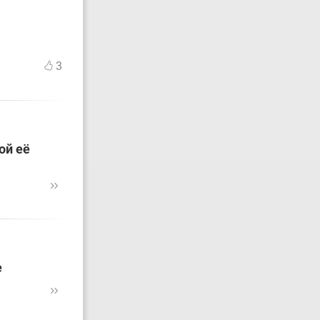
3
ой её
е