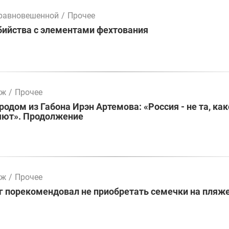
уравновешенной
/
Прочее
бийства с элементами фехтования
мж
/
Прочее
родом из Габона Ирэн Артемова: «Россия - не та, как
яют». Продолжение
мж
/
Прочее
 порекомендовал не приобретать семечки на пляж