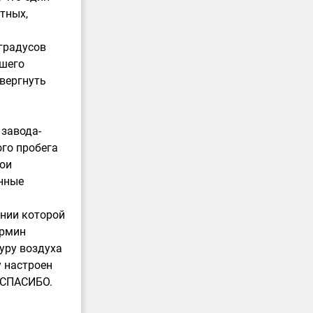
тных,
градусов
зшего
овергнуть
 завода-
ого пробега
вои
нные
ении которой
ермин
уру воздуха
у настроен
 СПАСИБО.