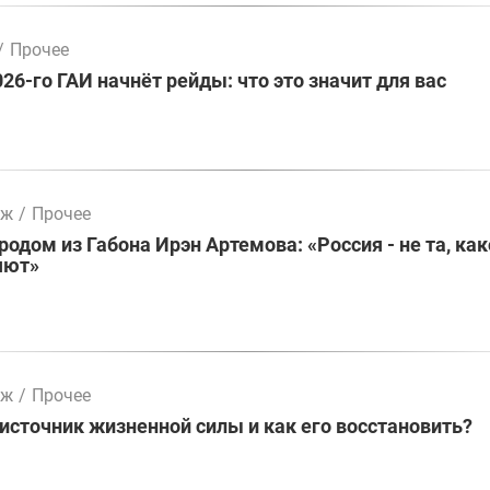
/
Прочее
026-го ГАИ начнёт рейды: что это значит для вас
мж
/
Прочее
родом из Габона Ирэн Артемова: «Россия - не та, как
яют»
мж
/
Прочее
 источник жизненной силы и как его восстановить?