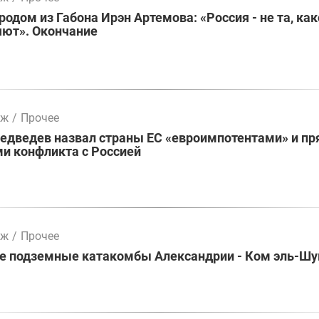
родом из Габона Ирэн Артемова: «Россия - не та, как
яют». Окончание
мж
/
Прочее
едведев назвал страны ЕС «евроимпотентами» и п
и конфликта с Россией
мж
/
Прочее
е подземные катакомбы Александрии - Ком эль-Ш