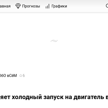
лавная
Прогнозы
Графики
 ОбО вСёМ
6
яет холодный запуск на двигатель 