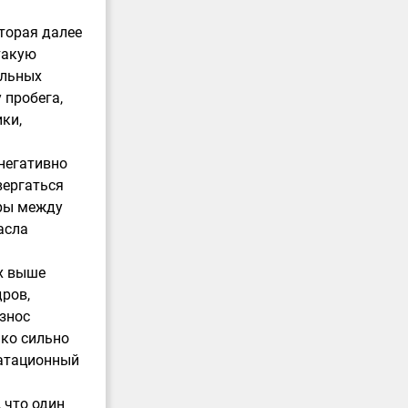
торая далее
такую
ельных
 пробега,
ки,
 негативно
вергаться
оры между
асла
ых выше
ров,
знос
ко сильно
уатационный
 что один