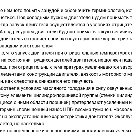
е немного побыть занудой и обозначить терминологию, ко
няться. Под холодным пуском двигателя будем понимать 
огда запуск двигателя осуществляется в условиях отрицат
 А под ресурсом двигателя будем понимать такую величину
 двигатель сохраняет свои эксплуатационные характеристи
заводом изготовителем
го, что запуск двигателя при отрицательных температурах
 на состоянии трущихся деталей двигателя, не должен под
едь при отрицательных температурах увеличиваются заз
лементами конструкции двигателя, вязкость моторного м
, как следствие, снижается его текучесть
аботает в условиях масляного голодания в силу озвученн
тому элементы цилиндро-поршневой группы (стенки цилинд
иеся с ними области поршней) претерпевают усиленный и
термин «повышенный износ ЦПГ» весьма туманен. Насколь
т на эксплуатационные характеристики двигателя? Экспл
ается, но насколько
ие, подкрепленное исследованиями скандинавских учёных,