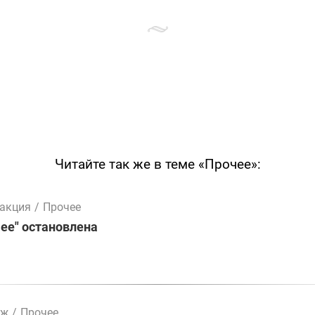
Читайте так же в теме «Прочее»:
дакция
/
Прочее
ее" остановлена
мж
/
Прочее