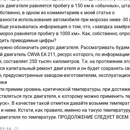
ск двигателя равняется пробегу в 150 км в «обычных», шта
обственно, в одном из комментариев к моей статье о
азности использования автомобиля при морозах ниже -30 
бще указывалась информация о том, что, «заводка замёр
мороз равняется пробегу в 1000 км». Как, собственно, опр
рдить приводимые цифры?
нужно обозначить ресурс двигателя. Рассматривать будем
 двигатель CWVA EA 211, ресурс которого, по информации
, составляет 250 тысяч километров. Т.е. на протяжении эт
тся капитальный ремонт двигателя и он будет сохранять с
, предусмотренные заводом-изготовителем, эксплуатацио
ики
те примем уровень критической температуры, при достиж
ствляться пуск двигателя, к которому можно применить т
уск». В качестве такой отметки давайте возьмем температ
 и ниже. Кстати, как правило, именно на такую температур
 двигателя по температуре. ПРОДОЛЖЕНИЕ СЛЕДУЕТ ВСЕМ
01:16