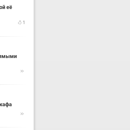
ой её
1
рямыми
укафа