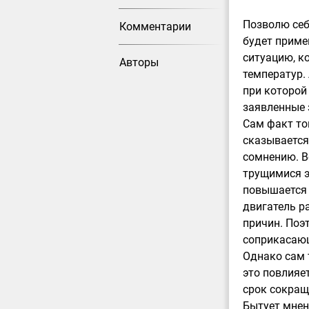
Позволю себ
Комментарии
будет приме
ситуацию, к
Авторы
температур.
при которой
заявленные 
Сам факт то
сказывается
сомнению. В
трущимися э
повышается и
двигатель р
причин. Поэ
соприкасающ
Однако сам 
это повлияе
срок сокращ
Бытует мнен