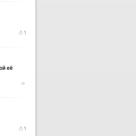
1
ой её
1