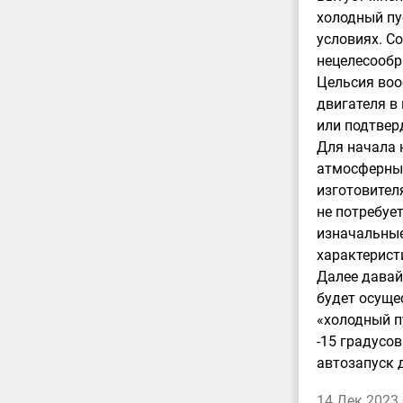
холодный пу
условиях. С
нецелесообр
Цельсия воо
двигателя в 
или подтве
Для начала 
атмосферный
изготовителя
не потребуе
изначальные
характерист
Далее давай
будет осуще
«холодный п
-15 градусов
автозапуск
14 Дек 2023 