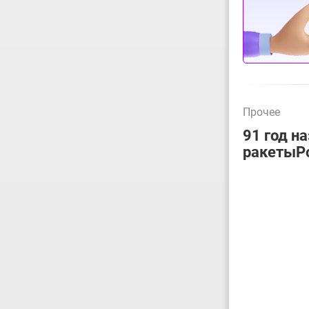
Прочее
91 год н
ракетыР