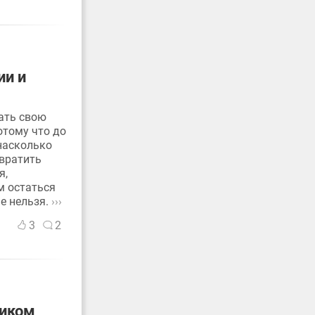
ии и
вать свою
отому что до
 насколько
евратить
я,
м остаться
е нельзя.
›››
3
2
ником