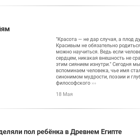
йям
"Красота — не дар случая, а плод д
Красивым не обязательно родитьс
можно научиться. Ведь если челов
сердцем, никакая внешность не сра
этим сиянием изнутри." Сегодня м
вспоминаем человека, чье имя ста
синонимом мудрости, поэзии и глу
философского
›››
18 Мая
деляли пол ребёнка в Древнем Египте