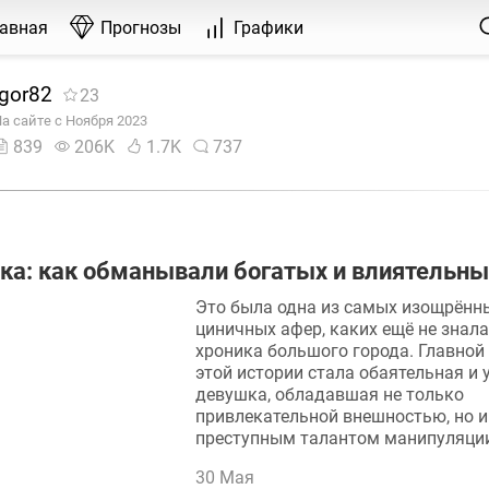
лавная
Прогнозы
Графики
Igor82
23
а сайте с Ноября 2023
839
206K
1.7K
737
ка: как обманывали богатых и влиятельны
Это была одна из самых изощрённ
циничных афер, каких ещё не знала
хроника большого города. Главной
этой истории стала обаятельная и
девушка, обладавшая не только
привлекательной внешностью, но и
преступным талантом манипуляци
30 Мая