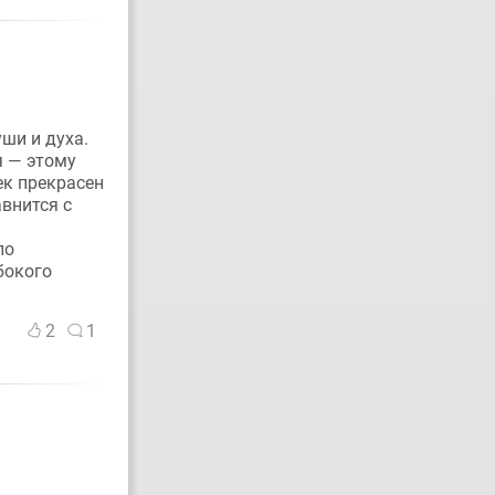
уши и духа.
я — этому
ек прекрасен
внится с
ы
ло
бокого
2
1