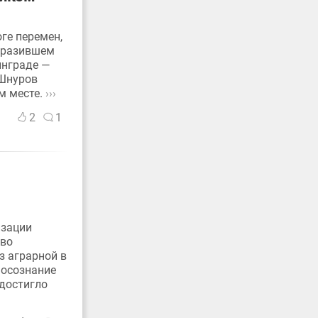
оге перемен,
отразившем
инграде —
 Шнуров
м месте.
›››
2
1
изации
тво
з аграрной в
 осознание
достигло