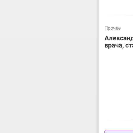
Прочее
Александ
врача, с