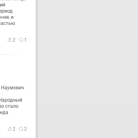
ний
ериод
ычек и
частью
2
1
й Наумович
 Народный
во стало
онда
2
2