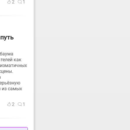
2
1
 путь
нбаума
телей как
ризматичных
сцены.
а
серьёзную
й из самых
2
1