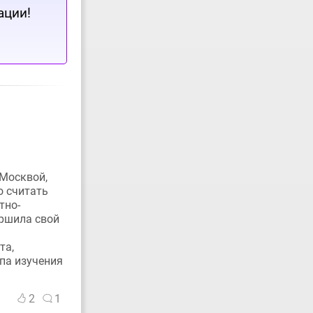
ации!
 Москвой,
о считать
тно-
ершила свой
та,
ппа изучения
2
1