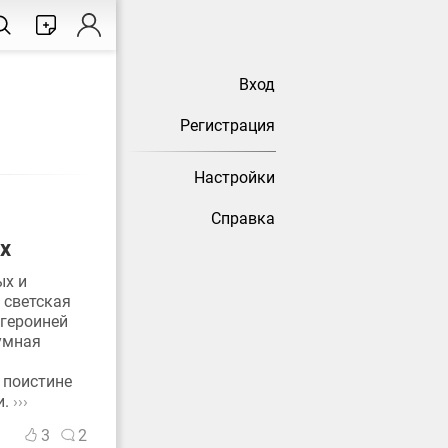
Вход
Регистрация
Настройки
Справка
х
ых и
 светская
 героиней
 умная
 поистине
и.
›››
3
2