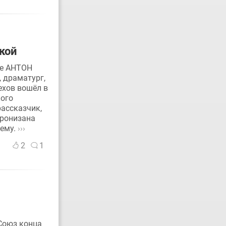
кой
ые АНТОН
, драматург,
ехов вошёл в
кого
ассказчик,
пронизана
нему.
›››
2
1
Союз конца