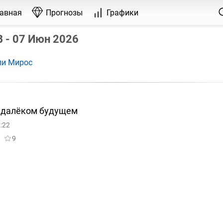
лавная
Прогнозы
Графики
 - 07 Июн 2026
ли Мирос
едалёком будущем
:22
9