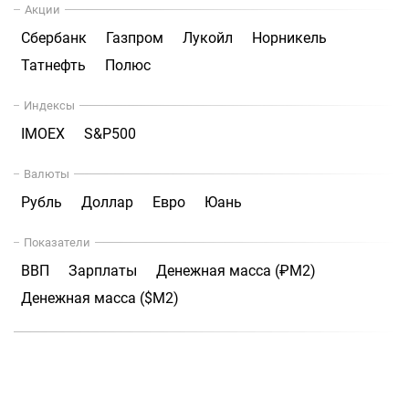
Акции
Сбербанк
Газпром
Лукойл
Норникель
Татнефть
Полюс
Индексы
IMOEX
S&P500
Валюты
Рубль
Доллар
Евро
Юань
Показатели
ВВП
Зарплаты
Денежная масса (₽М2)
Денежная масса ($М2)