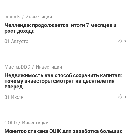
Irinanfs
/
Инвестиции
Челлендж продолжается: итоги 7 месяцев и
рост дохода
6
01 Августа
МастерDDD
/
Инвестиции
Недвижимость как способ сохранить капитал:
почему инвесторы смотрят на десятилетия
вперед
5
31 Июля
GOLD
/
Инвестиции
Монитор стакана QUIK для заработка больших