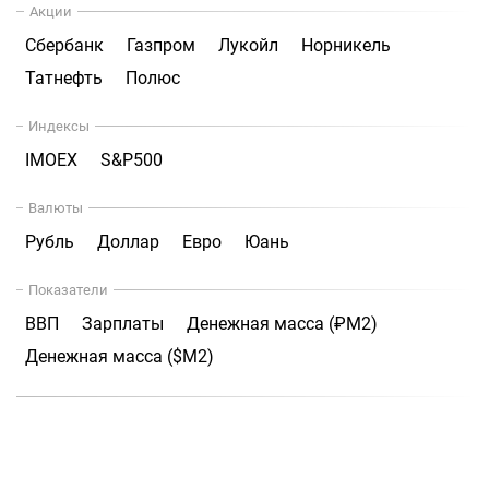
Акции
Сбербанк
Газпром
Лукойл
Норникель
Татнефть
Полюс
Индексы
IMOEX
S&P500
Валюты
Рубль
Доллар
Евро
Юань
Показатели
ВВП
Зарплаты
Денежная масса (₽М2)
Денежная масса ($М2)