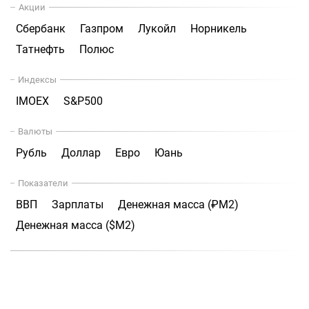
Акции
Сбербанк
Газпром
Лукойл
Норникель
Татнефть
Полюс
Индексы
IMOEX
S&P500
Валюты
Рубль
Доллар
Евро
Юань
Показатели
ВВП
Зарплаты
Денежная масса (₽М2)
Денежная масса ($М2)