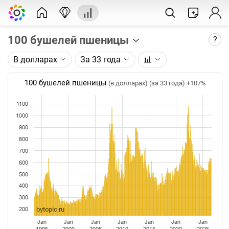
100 бушелей пшеницы
?
В долларах
За 33 года
Описание графика:
Цена фьючерса на пшеницу, торгуемого на CME.
100 бушелей пшеницы
(в долларах) (за 33 года)
+107%
Каждая точка на графике - цена закрытия дня,
1100
недели или месяца. Оптимальный таймфрейм
1000
(день, неделя, месяц) подбирается автоматически
900
при изменении глубины графика.
800
Данные добавляются ежедневно.
700
600
500
400
300
bytopic.ru
200
Jan
Jan
Jan
Jan
Jan
Jan
Jan