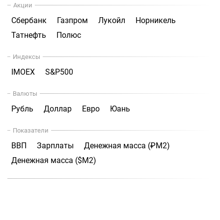
Акции
Сбербанк
Газпром
Лукойл
Норникель
Татнефть
Полюс
Индексы
IMOEX
S&P500
Валюты
Рубль
Доллар
Евро
Юань
Показатели
ВВП
Зарплаты
Денежная масса (₽М2)
Денежная масса ($М2)