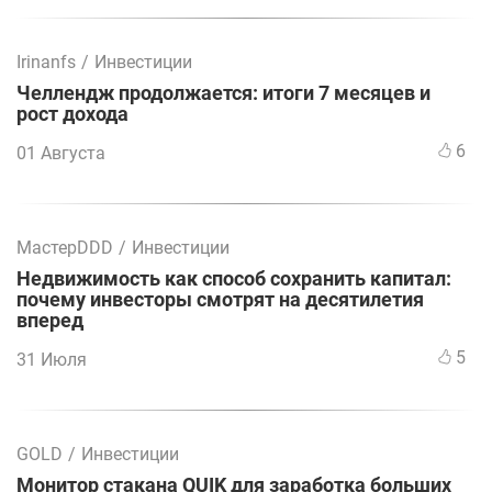
Irinanfs
/
Инвестиции
Челлендж продолжается: итоги 7 месяцев и
рост дохода
6
01 Августа
МастерDDD
/
Инвестиции
Недвижимость как способ сохранить капитал:
почему инвесторы смотрят на десятилетия
вперед
5
31 Июля
GOLD
/
Инвестиции
Монитор стакана QUIK для заработка больших