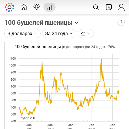
100 бушелей пшеницы
?
В долларах
За 24 года
Описание графика:
Цена фьючерса на пшеницу, торгуемого на CME.
100 бушелей пшеницы
(в долларах) (за 24 года)
+76%
Каждая точка на графике - цена закрытия дня,
1100
недели или месяца. Оптимальный таймфрейм
1000
(день, неделя, месяц) подбирается автоматически
900
при изменении глубины графика.
800
Данные добавляются ежедневно.
700
600
500
400
300
bytopic.ru
200
Jan
Jan
Jan
Jan
Jan