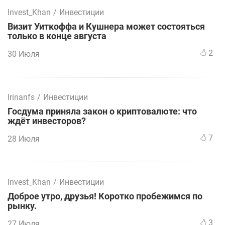
Invest_Khan
/
Инвестиции
Визит Уиткоффа и Кушнера может состояться
только в конце августа
2
30 Июля
Irinanfs
/
Инвестиции
Госдума приняла закон о криптовалюте: что
ждёт инвесторов?
7
28 Июля
Invest_Khan
/
Инвестиции
Доброе утро, друзья! Коротко пробежимся по
рынку.
3
27 Июля