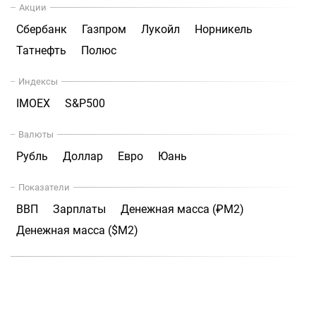
Акции
Сбербанк
Газпром
Лукойл
Норникель
Татнефть
Полюс
Индексы
IMOEX
S&P500
Валюты
Рубль
Доллар
Евро
Юань
Показатели
ВВП
Зарплаты
Денежная масса (₽М2)
Денежная масса ($М2)