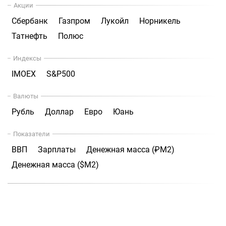
Акции
Сбербанк
Газпром
Лукойл
Норникель
Татнефть
Полюс
Индексы
IMOEX
S&P500
Валюты
Рубль
Доллар
Евро
Юань
Показатели
ВВП
Зарплаты
Денежная масса (₽М2)
Денежная масса ($М2)