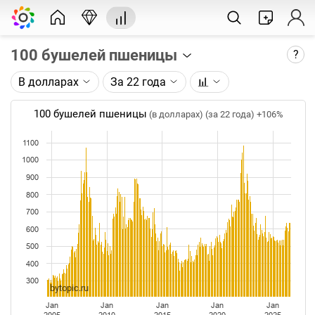
100 бушелей пшеницы
?
В долларах
За 22 года
Описание графика:
Цена фьючерса на пшеницу, торгуемого на CME.
100 бушелей пшеницы
(в долларах) (за 22 года)
+106%
Каждая точка на графике - цена закрытия дня,
1100
недели или месяца. Оптимальный таймфрейм
1000
(день, неделя, месяц) подбирается автоматически
900
при изменении глубины графика.
800
Данные добавляются ежедневно.
700
600
500
400
300
bytopic.ru
Jan
Jan
Jan
Jan
Jan