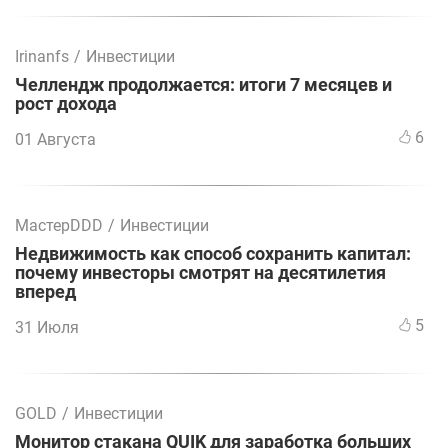
Irinanfs
/
Инвестиции
Челлендж продолжается: итоги 7 месяцев и
рост дохода
6
01 Августа
МастерDDD
/
Инвестиции
Недвижимость как способ сохранить капитал:
почему инвесторы смотрят на десятилетия
вперед
5
31 Июля
GOLD
/
Инвестиции
Монитор стакана QUIK для заработка больших