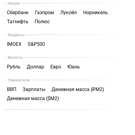
Акции
Сбербанк
Газпром
Лукойл
Норникель
Татнефть
Полюс
Индексы
IMOEX
S&P500
Валюты
Рубль
Доллар
Евро
Юань
Показатели
ВВП
Зарплаты
Денежная масса (₽М2)
Денежная масса ($М2)