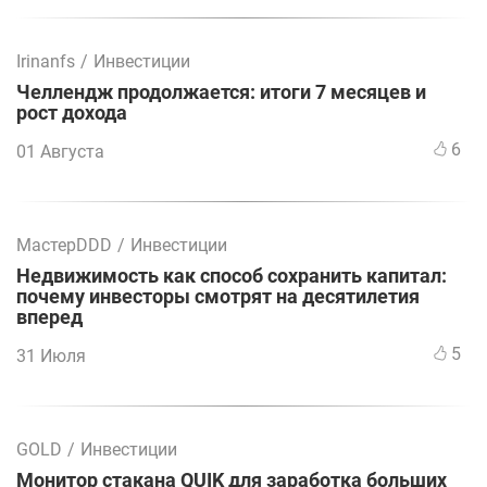
Irinanfs
/
Инвестиции
Челлендж продолжается: итоги 7 месяцев и
рост дохода
6
01 Августа
МастерDDD
/
Инвестиции
Недвижимость как способ сохранить капитал:
почему инвесторы смотрят на десятилетия
вперед
5
31 Июля
GOLD
/
Инвестиции
Монитор стакана QUIK для заработка больших