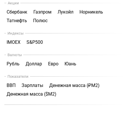
Акции
Сбербанк
Газпром
Лукойл
Норникель
Татнефть
Полюс
Индексы
IMOEX
S&P500
Валюты
Рубль
Доллар
Евро
Юань
Показатели
ВВП
Зарплаты
Денежная масса (₽М2)
Денежная масса ($М2)