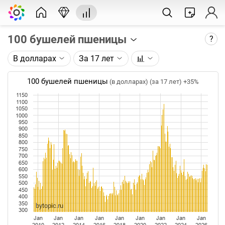
100 бушелей пшеницы
?
В долларах
За 17 лет
Описание графика:
Цена фьючерса на пшеницу, торгуемого на CME.
100 бушелей пшеницы
(в долларах) (за 17 лет)
+35%
1150
Каждая точка на графике - цена закрытия дня,
1100
недели или месяца. Оптимальный таймфрейм
1050
1000
(день, неделя, месяц) подбирается автоматически
950
при изменении глубины графика.
900
850
800
Данные добавляются ежедневно.
750
700
650
600
550
500
450
400
350
bytopic.ru
300
Jan
Jan
Jan
Jan
Jan
Jan
Jan
Jan
Jan