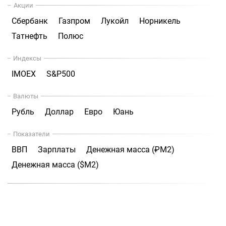
Акции
Сбербанк
Газпром
Лукойл
Норникель
Татнефть
Полюс
Индексы
IMOEX
S&P500
Валюты
Рубль
Доллар
Евро
Юань
Показатели
ВВП
Зарплаты
Денежная масса (₽М2)
Денежная масса ($М2)