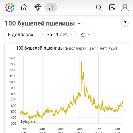
100 бушелей пшеницы
?
В долларах
За 11 лет
Описание графика:
Цена фьючерса на пшеницу, торгуемого на CME.
100 бушелей пшеницы
(в долларах) (за 11 лет)
+25%
Каждая точка на графике - цена закрытия дня,
1400
недели или месяца. Оптимальный таймфрейм
1300
(день, неделя, месяц) подбирается автоматически
1200
при изменении глубины графика.
1100
1000
Данные добавляются ежедневно.
900
800
700
600
500
400
bytopic.ru
300
Jan
Jan
Jan
Jan
Jan
Jan