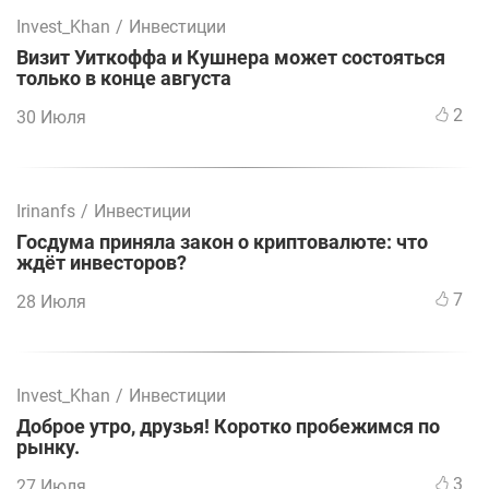
Invest_Khan
/
Инвестиции
Визит Уиткоффа и Кушнера может состояться
только в конце августа
2
30 Июля
Irinanfs
/
Инвестиции
Госдума приняла закон о криптовалюте: что
ждёт инвесторов?
7
28 Июля
Invest_Khan
/
Инвестиции
Доброе утро, друзья! Коротко пробежимся по
рынку.
3
27 Июля