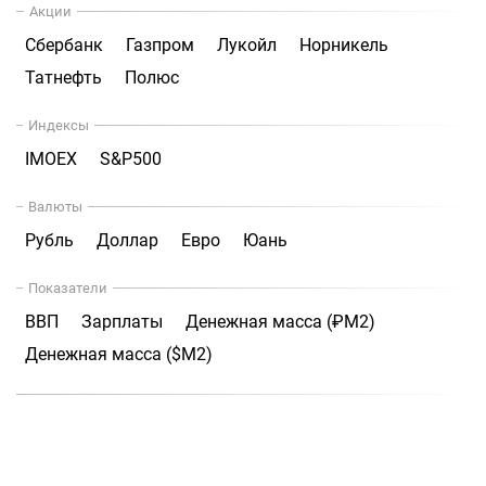
Акции
Сбербанк
Газпром
Лукойл
Норникель
Татнефть
Полюс
Индексы
IMOEX
S&P500
Валюты
Рубль
Доллар
Евро
Юань
Показатели
ВВП
Зарплаты
Денежная масса (₽М2)
Денежная масса ($М2)