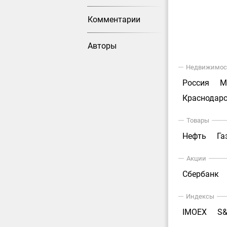
Комментарии
Авторы
Недвижимос
Россия
М
Краснодарс
Товары
Нефть
Га
Акции
Сбербанк
Индексы
IMOEX
S&