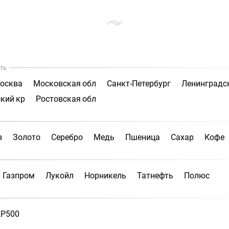
ть
осква
Московская обл
Санкт-Петербург
Ленинградс
кий кр
Ростовская обл
з
Золото
Серебро
Медь
Пшеница
Сахар
Кофе
Газпром
Лукойл
Норникель
Татнефть
Полюс
P500