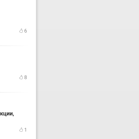
6
8
кции,
1