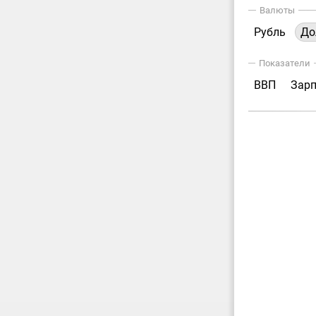
Валюты
Рубль
До
Показатели
ВВП
Зар