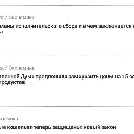
мж
/
Экономика
ены исполнительского сбора и в чем заключается 
ва
мж
/
Экономика
твенной Думе предложили заморозить цены на 15 с
продуктов
ономика
ые кошельки теперь защищены: новый закон