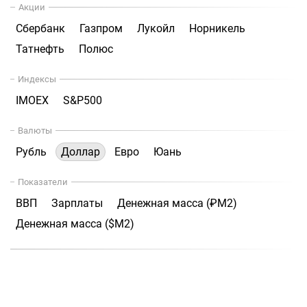
Акции
Сбербанк
Газпром
Лукойл
Норникель
Татнефть
Полюс
Индексы
IMOEX
S&P500
Валюты
Рубль
Доллар
Евро
Юань
Показатели
ВВП
Зарплаты
Денежная масса (₽М2)
Денежная масса ($М2)