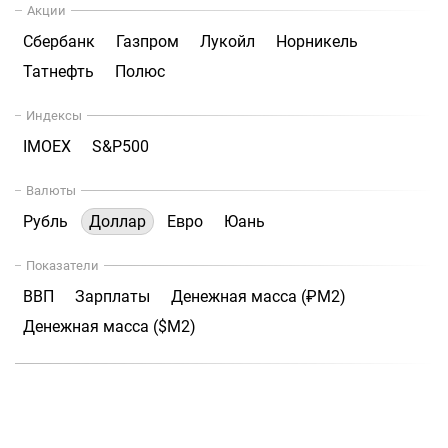
Акции
Сбербанк
Газпром
Лукойл
Норникель
Татнефть
Полюс
Индексы
IMOEX
S&P500
Валюты
Рубль
Доллар
Евро
Юань
Показатели
ВВП
Зарплаты
Денежная масса (₽М2)
Денежная масса ($М2)