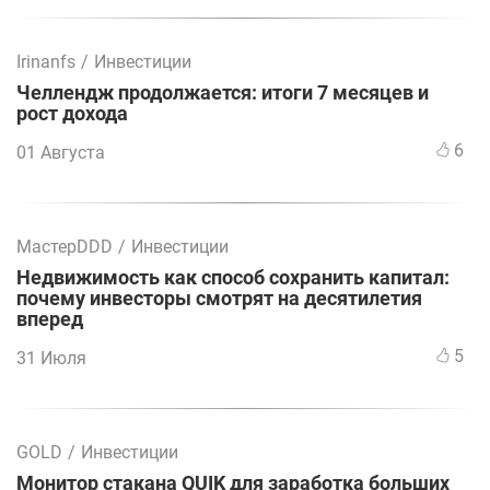
Irinanfs
/
Инвестиции
Челлендж продолжается: итоги 7 месяцев и
рост дохода
6
01 Августа
МастерDDD
/
Инвестиции
Недвижимость как способ сохранить капитал:
почему инвесторы смотрят на десятилетия
вперед
5
31 Июля
GOLD
/
Инвестиции
Монитор стакана QUIK для заработка больших