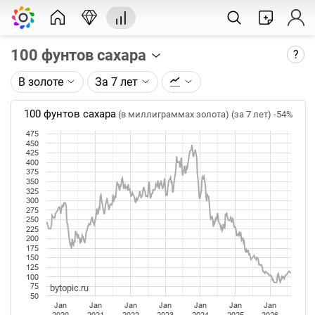
100 фунтов сахара
?
В золоте
За 7 лет
Описание графика:
Цена фьючерса на сахар, торгуемого на ICE.
100 фунтов сахара
(в миллиграммах золота) (за 7 лет)
-54%
475
Каждая точка на графике - цена закрытия дня,
450
недели или месяца. Оптимальный таймфрейм
425
400
(день, неделя, месяц) подбирается автоматически
375
при изменении глубины графика.
350
325
300
Данные добавляются ежедневно.
275
250
225
200
175
150
125
100
75
bytopic.ru
50
Jan
Jan
Jan
Jan
Jan
Jan
Jan