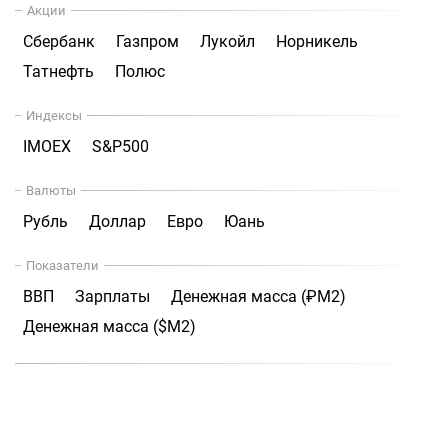
Акции
Сбербанк
Газпром
Лукойл
Норникель
Татнефть
Полюс
Индексы
IMOEX
S&P500
Валюты
Рубль
Доллар
Евро
Юань
Показатели
ВВП
Зарплаты
Денежная масса (₽М2)
Денежная масса ($М2)