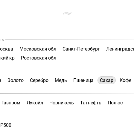
ть
осква
Московская обл
Санкт-Петербург
Ленинградс
кий кр
Ростовская обл
з
Золото
Серебро
Медь
Пшеница
Сахар
Кофе
Газпром
Лукойл
Норникель
Татнефть
Полюс
P500