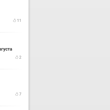
11
вгуста
2
7