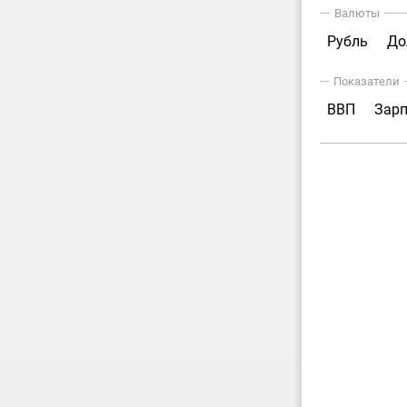
Валюты
Рубль
До
Показатели
ВВП
Зар