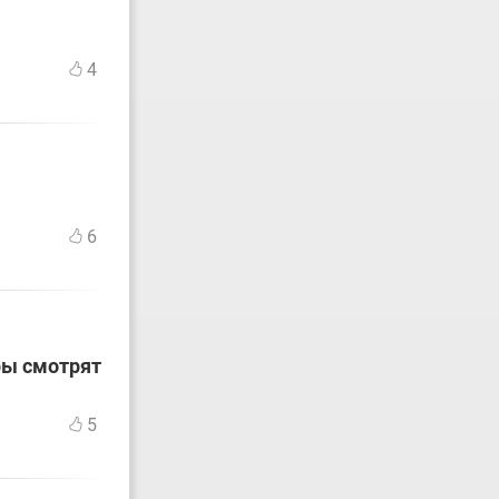
4
6
ры смотрят
5