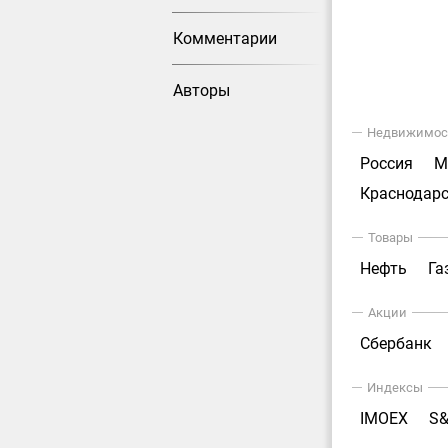
Комментарии
Авторы
Недвижимос
Россия
М
Краснодарс
Товары
Нефть
Га
Акции
Сбербанк
Индексы
IMOEX
S&