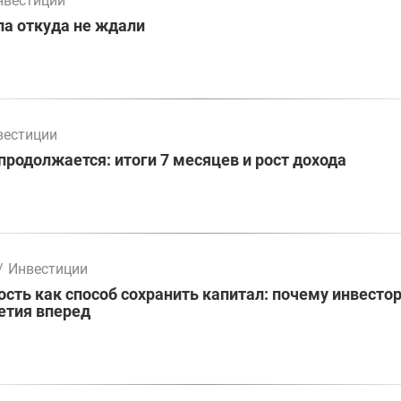
нвестиции
а откуда не ждали
вестиции
родолжается: итоги 7 месяцев и рост дохода
/
Инвестиции
ть как способ сохранить капитал: почему инвесто
етия вперед