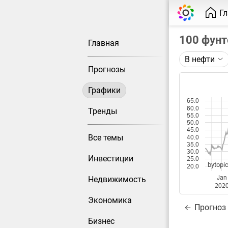
Г
100 фунт
Главная
В нефти
Описание 
Прогнозы
Цена фьюче
Графики
Каждая то
65.0
60.0
Оптимальн
Тренды
55.0
при измен
50.0
45.0
Все темы
40.0
Данные до
35.0
30.0
Инвестиции
25.0
bytopic
20.0
Jan
Недвижимость
202
Экономика
Прогноз
Бизнес