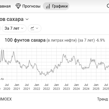
лавная
Прогнозы
Графики
ов сахара
За 7 лет
графика:
рса на сахар, торгуемого на ICE.
100 фунтов сахара
(в литрах нефти) (за 7 лет)
-6.9%
чка на графике - цена закрытия дня, недели или месяца.
ый таймфрейм (день, неделя, месяц) подбирается автома
ении глубины графика.
бавляются ежедневно.
.ru
Jul
Jan
Jul
Jan
Jul
Jan
Jul
Jan
Jul
Jan
Jul
0
2020
2021
2021
2022
2022
2023
2023
2024
2024
2025
202
 IMOEX
Тренд 