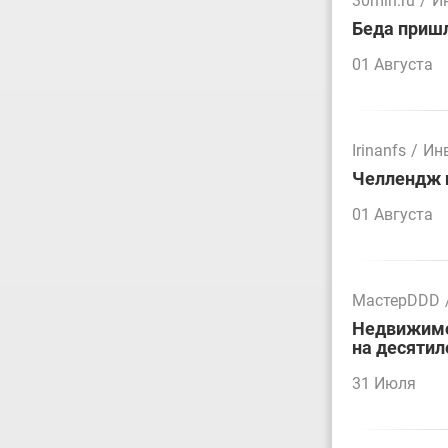
30mln.ru
/
И
Беда пришл
01 Августа
Irinanfs
/
Ин
Челлендж п
01 Августа
МастерDDD
Недвижимос
на десятил
31 Июля