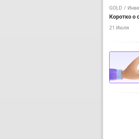
GOLD
/
Инве
Коротко о 
21 Июля