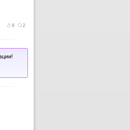
8
2
ации!