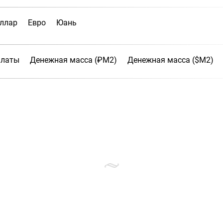
ллар
Евро
Юань
платы
Денежная масса (₽М2)
Денежная масса ($М2)