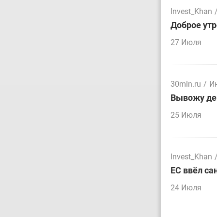
Invest_Khan
Доброе утр
27 Июля
30mln.ru
/
И
Вывожу ден
25 Июля
Invest_Khan
ЕС ввёл са
24 Июля