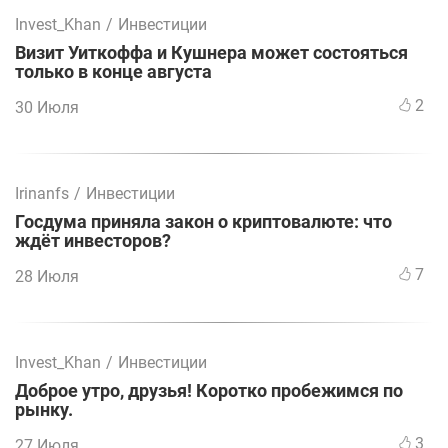
Invest_Khan
/
Инвестиции
Визит Уиткоффа и Кушнера может состояться
только в конце августа
2
30 Июля
Irinanfs
/
Инвестиции
Госдума приняла закон о криптовалюте: что
ждёт инвесторов?
7
28 Июля
Invest_Khan
/
Инвестиции
Доброе утро, друзья! Коротко пробежимся по
рынку.
3
27 Июля