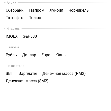
Акции
Сбербанк
Газпром
Лукойл
Норникель
Татнефть
Полюс
Индексы
IMOEX
S&P500
Валюты
Рубль
Доллар
Евро
Юань
Показатели
ВВП
Зарплаты
Денежная масса (₽М2)
Денежная масса ($М2)