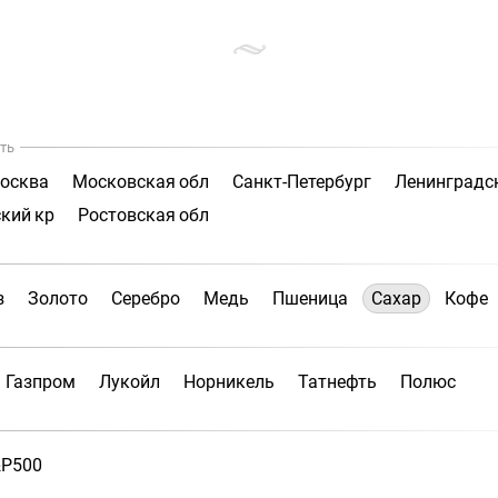
ть
осква
Московская обл
Санкт-Петербург
Ленинградс
кий кр
Ростовская обл
з
Золото
Серебро
Медь
Пшеница
Сахар
Кофе
Газпром
Лукойл
Норникель
Татнефть
Полюс
P500