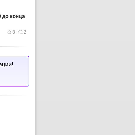
 до конца
8
2
ации!