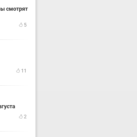
ры смотрят
5
11
вгуста
2