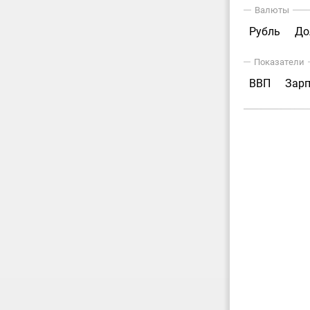
Валюты
Рубль
До
Показатели
ВВП
Зар