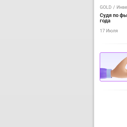
GOLD
/
Инве
Судя по фь
года
17 Июля