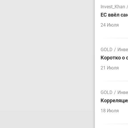
Invest_Khan
ЕС ввёл са
24 Июля
GOLD
/
Инве
Коротко о 
21 Июля
GOLD
/
Инве
Корреляция
18 Июля