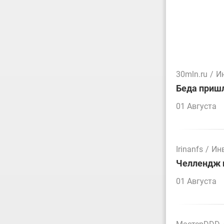
30mln.ru
/
И
Беда пришл
01 Августа
Irinanfs
/
Ин
Челлендж п
01 Августа