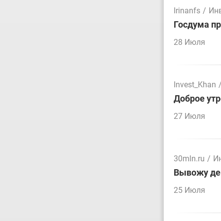
Irinanfs
/
Ин
Госдума пр
28 Июля
Invest_Khan
Доброе утр
27 Июля
30mln.ru
/
И
Вывожу ден
25 Июля