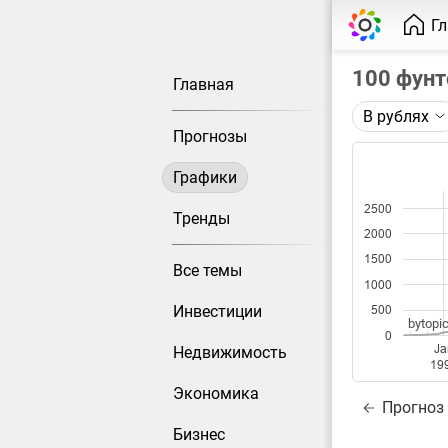
Г
100 фунт
Главная
В рублях
Описание 
Прогнозы
Цена фьюче
Графики
Каждая то
2500
Оптимальн
Тренды
2000
при измен
1500
Все темы
Данные до
1000
Инвестиции
500
bytopic
0
Ja
Недвижимость
19
Экономика
Прогноз
Бизнес