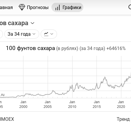
лавная
Прогнозы
Графики
ов сахара
За 34 года
графика:
рса на сахар, торгуемого на ICE.
100 фунтов сахара
(в рублях) (за 34 года)
+64616%
чка на графике - цена закрытия дня, недели или месяца.
ый таймфрейм (день, неделя, месяц) подбирается автома
ении глубины графика.
бавляются ежедневно.
.ru
n
Jan
Jan
Jan
Jan
Jan
95
2000
2005
2010
2015
2020
 IMOEX
Тренд 