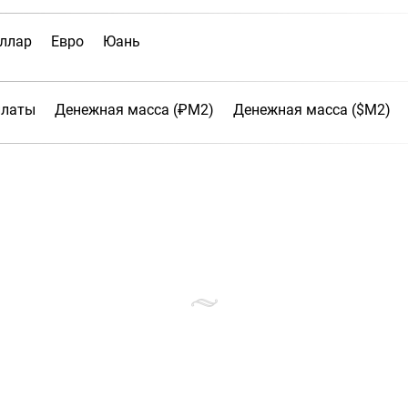
ллар
Евро
Юань
платы
Денежная масса (₽М2)
Денежная масса ($М2)