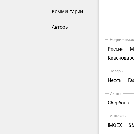
Комментарии
Авторы
Недвижимос
Россия
М
Краснодарс
Товары
Нефть
Га
Акции
Сбербанк
Индексы
IMOEX
S&