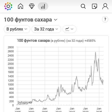
100 фунтов сахара
?
В рублях
За 32 года
Описание графика:
Цена фьючерса на сахар, торгуемого на ICE.
100 фунтов сахара
(в рублях) (за 32 года)
+4585%
2800
Каждая точка на графике - цена закрытия дня,
2600
недели или месяца. Оптимальный таймфрейм
2400
(день, неделя, месяц) подбирается автоматически
2200
при изменении глубины графика.
2000
1800
1600
Данные добавляются ежедневно.
1400
1200
1000
800
600
400
200
bytopic.ru
0
Jan
Jan
Jan
Jan
Jan
Jan
Jan