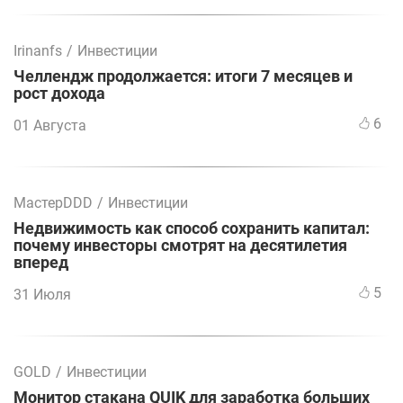
Irinanfs
/
Инвестиции
Челлендж продолжается: итоги 7 месяцев и
рост дохода
6
01 Августа
МастерDDD
/
Инвестиции
Недвижимость как способ сохранить капитал:
почему инвесторы смотрят на десятилетия
вперед
5
31 Июля
GOLD
/
Инвестиции
Монитор стакана QUIK для заработка больших