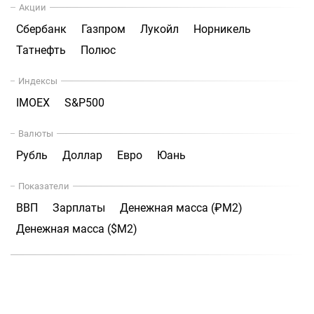
Акции
Сбербанк
Газпром
Лукойл
Норникель
Татнефть
Полюс
Индексы
IMOEX
S&P500
Валюты
Рубль
Доллар
Евро
Юань
Показатели
ВВП
Зарплаты
Денежная масса (₽М2)
Денежная масса ($М2)