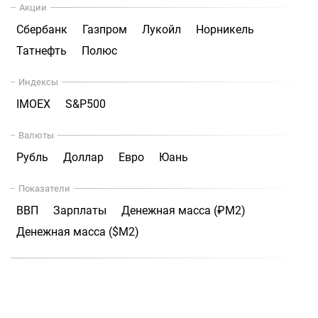
Акции
Сбербанк
Газпром
Лукойл
Норникель
Татнефть
Полюс
Индексы
IMOEX
S&P500
Валюты
Рубль
Доллар
Евро
Юань
Показатели
ВВП
Зарплаты
Денежная масса (₽М2)
Денежная масса ($М2)