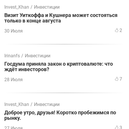
Invest_Khan
/
Инвестиции
Визит Уиткоффа и Кушнера может состояться
только в конце августа
2
30 Июля
Irinanfs
/
Инвестиции
Госдума приняла закон о криптовалюте: что
ждёт инвесторов?
7
28 Июля
Invest_Khan
/
Инвестиции
Доброе утро, друзья! Коротко пробежимся по
рынку.
3
27 Июля